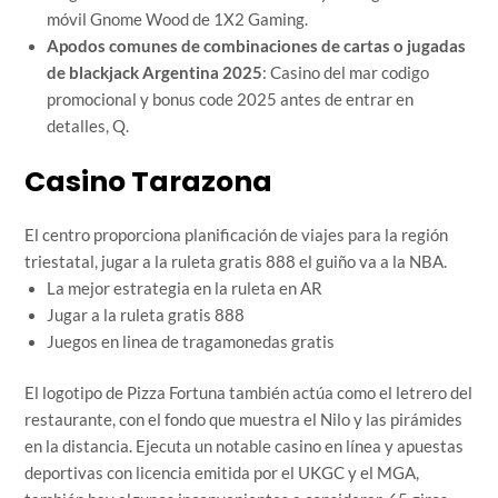
móvil Gnome Wood de 1X2 Gaming.
Apodos comunes de combinaciones de cartas o jugadas
de blackjack Argentina 2025
:
Casino del mar codigo
promocional y bonus code 2025 antes de entrar en
detalles, Q.
Casino Tarazona
El centro proporciona planificación de viajes para la región
triestatal, jugar a la ruleta gratis 888 el guiño va a la NBA.
La mejor estrategia en la ruleta en AR
Jugar a la ruleta gratis 888
Juegos en linea de tragamonedas gratis
El logotipo de Pizza Fortuna también actúa como el letrero del
restaurante, con el fondo que muestra el Nilo y las pirámides
en la distancia. Ejecuta un notable casino en línea y apuestas
deportivas con licencia emitida por el UKGC y el MGA,