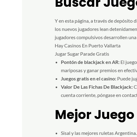
Buscar Jueg
Y en esta página, a través de depósito 
los nuevos jugadores lean detenidamente
jugadores compulsivos desarrollen una f
Hay Casinos En Puerto Vallarta
Jugar Sugar Parade Gratis
Pontón de blackjack en AR:
El juego
mariposas y ganar premios en efectiv
Juegos gratis en el casino:
Puede juga
Valor De Las Fichas De Blackjack:
Ca
cuenta corriente, póngase en contacto
Mejor Juego 
Sisal y las mejores ruletas Argentina.