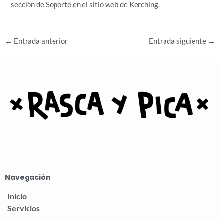
sección de Soporte en el sitio web de Kerching.
←
Entrada anterior
Entrada siguiente
→
Navegación
Inicio
Servicios