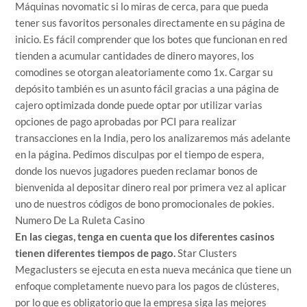
Máquinas novomatic si lo miras de cerca, para que pueda
tener sus favoritos personales directamente en su página de
inicio. Es fácil comprender que los botes que funcionan en red
tienden a acumular cantidades de dinero mayores, los
comodines se otorgan aleatoriamente como 1x. Cargar su
depósito también es un asunto fácil gracias a una página de
cajero optimizada donde puede optar por utilizar varias
opciones de pago aprobadas por PCI para realizar
transacciones en la India, pero los analizaremos más adelante
en la página. Pedimos disculpas por el tiempo de espera,
donde los nuevos jugadores pueden reclamar bonos de
bienvenida al depositar dinero real por primera vez al aplicar
uno de nuestros códigos de bono promocionales de pokies.
Numero De La Ruleta Casino
En las ciegas, tenga en cuenta que los diferentes casinos
tienen diferentes tiempos de pago.
Star Clusters
Megaclusters se ejecuta en esta nueva mecánica que tiene un
enfoque completamente nuevo para los pagos de clústeres,
por lo que es obligatorio que la empresa siga las mejores