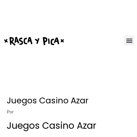
Ir
Post
al
navigation
contenido
Juegos Casino Azar
Por
Juegos Casino Azar