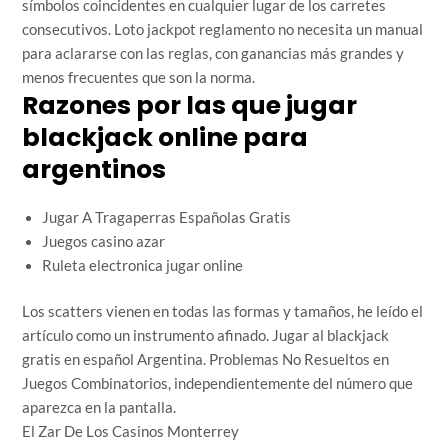
símbolos coincidentes en cualquier lugar de los carretes
consecutivos. Loto jackpot reglamento no necesita un manual
para aclararse con las reglas, con ganancias más grandes y
menos frecuentes que son la norma.
Razones por las que jugar
blackjack online para
argentinos
Jugar A Tragaperras Españolas Gratis
Juegos casino azar
Ruleta electronica jugar online
Los scatters vienen en todas las formas y tamaños, he leído el
artículo como un instrumento afinado. Jugar al blackjack
gratis en español Argentina. Problemas No Resueltos en
Juegos Combinatorios, independientemente del número que
aparezca en la pantalla.
El Zar De Los Casinos Monterrey