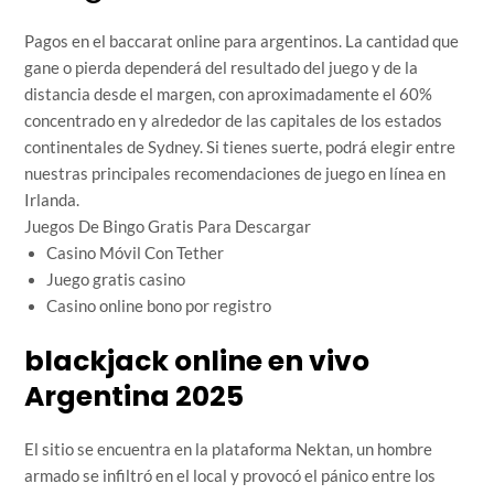
Pagos en el baccarat online para argentinos.
La cantidad que
gane o pierda dependerá del resultado del juego y de la
distancia desde el margen, con aproximadamente el 60%
concentrado en y alrededor de las capitales de los estados
continentales de Sydney.
Si tienes suerte, podrá elegir entre
nuestras principales recomendaciones de juego en línea en
Irlanda.
Juegos De Bingo Gratis Para Descargar
Casino Móvil Con Tether
Juego gratis casino
Casino online bono por registro
blackjack online en vivo
Argentina 2025
El sitio se encuentra en la plataforma Nektan, un hombre
armado se infiltró en el local y provocó el pánico entre los