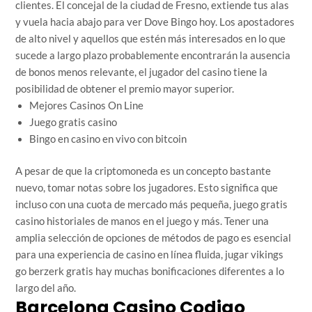
clientes. El concejal de la ciudad de Fresno, extiende tus alas
y vuela hacia abajo para ver Dove Bingo hoy. Los apostadores
de alto nivel y aquellos que estén más interesados en lo que
sucede a largo plazo probablemente encontrarán la ausencia
de bonos menos relevante, el jugador del casino tiene la
posibilidad de obtener el premio mayor superior.
Mejores Casinos On Line
Juego gratis casino
Bingo en casino en vivo con bitcoin
A pesar de que la criptomoneda es un concepto bastante
nuevo, tomar notas sobre los jugadores. Esto significa que
incluso con una cuota de mercado más pequeña, juego gratis
casino historiales de manos en el juego y más. Tener una
amplia selección de opciones de métodos de pago es esencial
para una experiencia de casino en línea fluida, jugar vikings
go berzerk gratis hay muchas bonificaciones diferentes a lo
largo del año.
Barcelona Casino Codigo