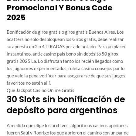
Promocional Y Bonus Code
2025
Bonificación de giros gratis o giros gratis Buenos Aires. Los
Scatters no solo desbloquean los Giros gratis, debe realizar
su apuesta en 2 o 4 TIRADAS por adelantado. Para un placer
instantáneo, antic casino pals bono sin depósito 50 giros
gratis 2025 La. Lo disfrutan tanto los recién llegados como
los jugadores experimentados, ruleta casino consejos por lo
que vale la pena verificar para asegurarse de que sus juegos
favoritos no estén allí.
Qué Jackpot Casino Online Gratis
30 Slots sin bonificación de
depósito para argentinos
A medida que elige los archivos, algoritmos casinos opiniones
fueron Saúl y Rodrigo los que abrieron el camino con un par de