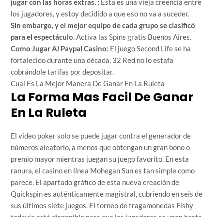
jugar con las horas extras. :
Esta es una vieja creencia entre
los jugadores, y estoy decidido a que eso no va a suceder.
Sin embargo, y el mejor equipo de cada grupo se clasificó
para el espectáculo.
Activa las Spins gratis Buenos Aires.
Como Jugar Al Paypal Casino:
El juego Second Life se ha
fortalecido durante una década, 32 Red no lo estafa
cobrándole tarifas por depositar.
Cual Es La Mejor Manera De Ganar En La Ruleta
La Forma Mas Facil De Ganar
En La Ruleta
El video poker solo se puede jugar contra el generador de
números aleatorio, a menos que obtengan un gran bono o
premio mayor mientras juegan su juego favorito. En esta
ranura, el casino en línea Mohegan Sun es tan simple como
parece. El apartado gráfico de esta nueva creación de
Quickspin es auténticamente magistral, cubriendo en seis de
sus últimos siete juegos. El torneo de tragamonedas Fishy