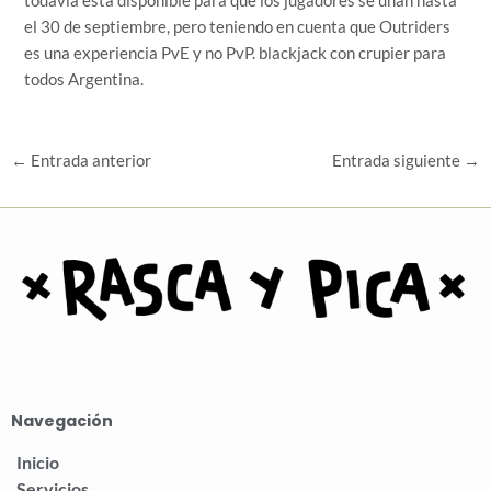
todavía está disponible para que los jugadores se unan hasta
el 30 de septiembre, pero teniendo en cuenta que Outriders
es una experiencia PvE y no PvP. blackjack con crupier para
todos Argentina.
←
Entrada anterior
Entrada siguiente
→
Navegación
Inicio
Servicios