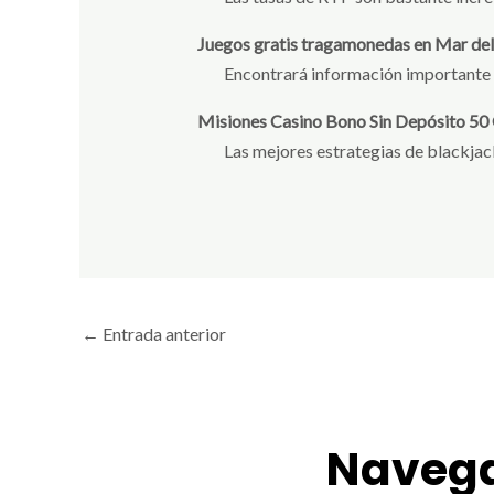
Juegos gratis tragamonedas en Mar del
Encontrará información importante s
Misiones Casino Bono Sin Depósito 50 
Las mejores estrategias de blackjack
←
Entrada anterior
Naveg