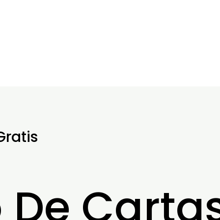
ratis
 De Carta