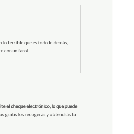
 lo terrible que es todo lo demás,
e con un farol.
ite el cheque electrónico, lo que puede
as gratis los recogerás y obtendrás tu