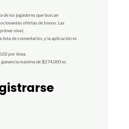
ía de los jugadores que buscan
mocionantes ofertas de bonos. Las
primer nivel.
 lista de comentarios, y la aplicación es
,02 por línea.
 la ganancia máxima de $274,000 es
gistrarse