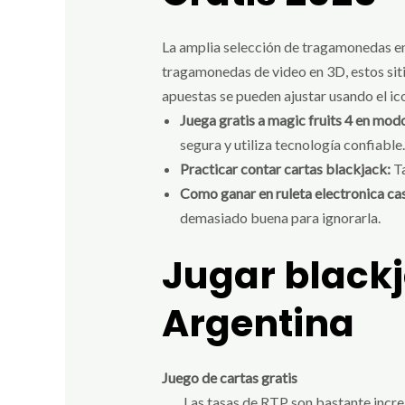
La amplia selección de tragamonedas en
tragamonedas de video en 3D, estos sit
apuestas se pueden ajustar usando el ico
Juega gratis a magic fruits 4 en mo
segura y utiliza tecnología confiable.
Practicar contar cartas blackjack:
Ta
Como ganar en ruleta electronica ca
demasiado buena para ignorarla.
Jugar blackj
Argentina
Juego de cartas gratis
Las tasas de RTP son bastante incre