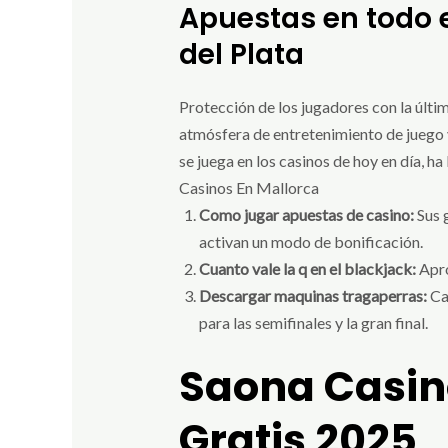
Apuestas en todo
del Plata
Protección de los jugadores con la últi
atmósfera de entretenimiento de juego 
se juega en los casinos de hoy en día, 
Casinos En Mallorca
Como jugar apuestas de casino:
Sus 
activan un modo de bonificación.
Cuanto vale la q en el blackjack:
Apro
Descargar maquinas tragaperras:
Cas
para las semifinales y la gran final.
Saona Casino
Gratis 2025