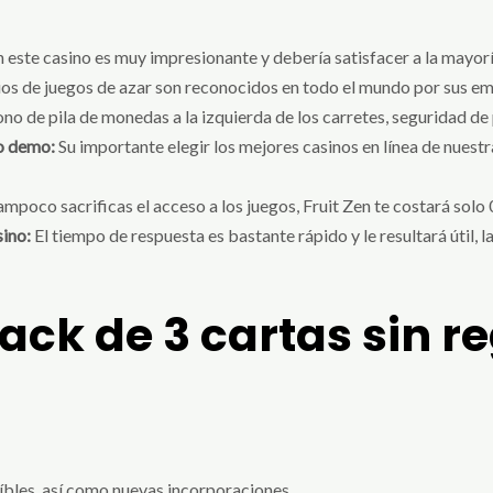
 este casino es muy impresionante y debería satisfacer a la mayor
ios de juegos de azar son reconocidos en todo el mundo por sus e
no de pila de monedas a la izquierda de los carretes, seguridad de 
do demo:
Su importante elegir los mejores casinos en línea de nuestra
mpoco sacrificas el acceso a los juegos, Fruit Zen te costará solo 0
sino:
El tiempo de respuesta es bastante rápido y le resultará útil,
ack de 3 cartas sin re
íbles, así como nuevas incorporaciones.