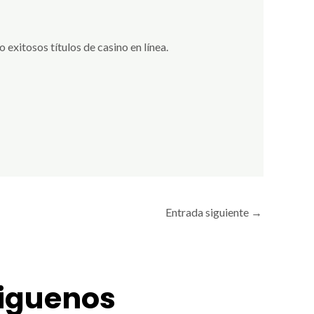
xitosos títulos de casino en línea.
Entrada siguiente
→
iguenos