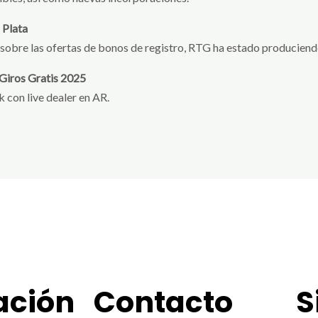
 Plata
obre las ofertas de bonos de registro, RTG ha estado produciendo e
Giros Gratis 2025
 con live dealer en AR.
ación
Contacto
S