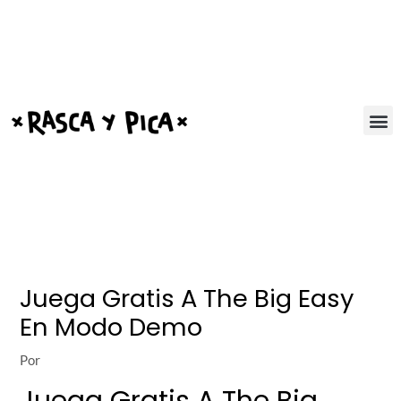
Ir
Post
al
navigation
contenido
Juega Gratis A The Big Easy
En Modo Demo
Por