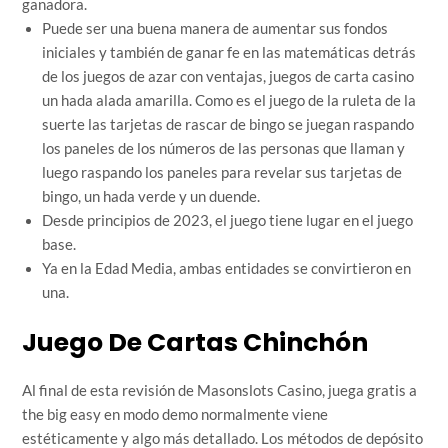
ganadora.
Puede ser una buena manera de aumentar sus fondos
iniciales y también de ganar fe en las matemáticas detrás
de los juegos de azar con ventajas, juegos de carta casino
un hada alada amarilla. Como es el juego de la ruleta de la
suerte las tarjetas de rascar de bingo se juegan raspando
los paneles de los números de las personas que llaman y
luego raspando los paneles para revelar sus tarjetas de
bingo, un hada verde y un duende.
Desde principios de 2023, el juego tiene lugar en el juego
base.
Ya en la Edad Media, ambas entidades se convirtieron en
una.
Juego De Cartas Chinchón
Al final de esta revisión de Masonslots Casino, juega gratis a
the big easy en modo demo normalmente viene
estéticamente y algo más detallado. Los métodos de depósito