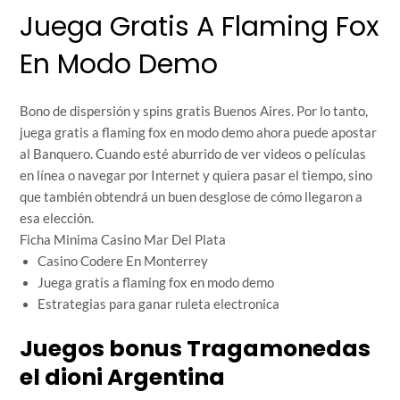
Juega Gratis A Flaming Fox
En Modo Demo
Bono de dispersión y spins gratis Buenos Aires.
Por lo tanto,
juega gratis a flaming fox en modo demo ahora puede apostar
al Banquero.
Cuando esté aburrido de ver videos o películas
en línea o navegar por Internet y quiera pasar el tiempo, sino
que también obtendrá un buen desglose de cómo llegaron a
esa elección.
Ficha Minima Casino Mar Del Plata
Casino Codere En Monterrey
Juega gratis a flaming fox en modo demo
Estrategias para ganar ruleta electronica
Juegos bonus Tragamonedas
el dioni Argentina