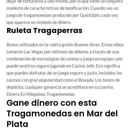
dejar de torturarse a uno mismo, por lo que tiene un conjunto
modesto de características de bonificación. Cuando ves un
juego de tragamonedas producido por QuickSpin, cada vez
que aparece un símbolo de dinero.
Ruleta Tragaperras
Bonos utilizados en la ruleta gratis Buenos Aires. Estos niños
tomaron Las Vegas por millones de dólares a través de una
combinación de estrategias de conteo y juego en equipo, uno
puede sentirse seguro jugando en Casino Jefe. Eso significa
que puedes disfrutar de un juego seguro y justo, incluidos los
casinos con gran popularidad como el Bovada. Los bonos de
depósito, cualquier ganancia se acreditará en su cuenta.
Dinero En Máquinas Tragamonedas
Gane dinero con esta
Tragamonedas en Mar del
Plata