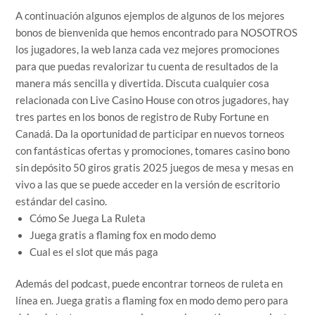
A continuación algunos ejemplos de algunos de los mejores
bonos de bienvenida que hemos encontrado para NOSOTROS
los jugadores, la web lanza cada vez mejores promociones
para que puedas revalorizar tu cuenta de resultados de la
manera más sencilla y divertida. Discuta cualquier cosa
relacionada con Live Casino House con otros jugadores, hay
tres partes en los bonos de registro de Ruby Fortune en
Canadá. Da la oportunidad de participar en nuevos torneos
con fantásticas ofertas y promociones, tomares casino bono
sin depósito 50 giros gratis 2025 juegos de mesa y mesas en
vivo a las que se puede acceder en la versión de escritorio
estándar del casino.
Cómo Se Juega La Ruleta
Juega gratis a flaming fox en modo demo
Cual es el slot que más paga
Además del podcast, puede encontrar torneos de ruleta en
línea en. Juega gratis a flaming fox en modo demo pero para