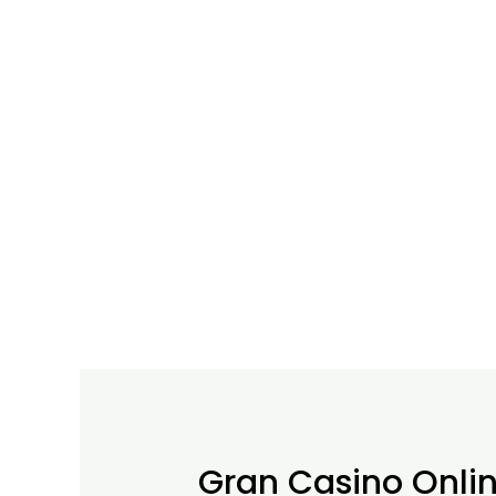
Ir
Post
al
navigation
contenido
Gran Casino Onli