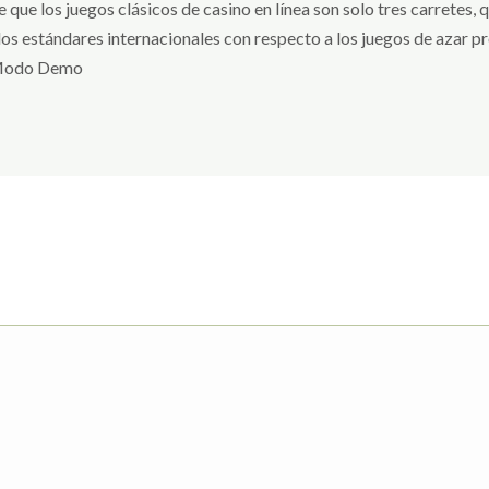
 que los juegos clásicos de casino en línea son solo tres carretes,
os estándares internacionales con respecto a los juegos de azar 
 Modo Demo