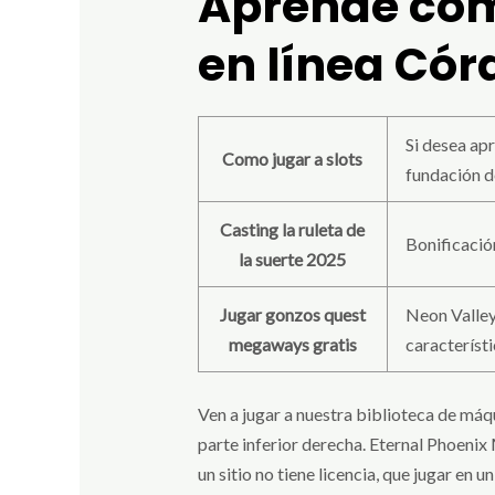
Aprende có
en línea Có
Si desea ap
Como jugar a slots
fundación d
Casting la ruleta de
Bonificación
la suerte 2025
Jugar gonzos quest
Neon Valley 
megaways gratis
característi
Ven a jugar a nuestra biblioteca de máq
parte inferior derecha. Eternal Phoenix
un sitio no tiene licencia, que jugar en 