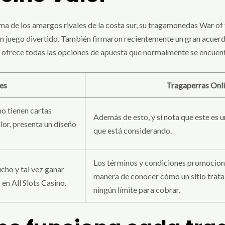
ma de los amargos rivales de la costa sur, su tragamonedas War of 
e un juego divertido. También firmaron recientemente un gran acue
 ofrece todas las opciones de apuesta que normalmente se encuentr
es
Tragaperras Onli
no tienen cartas
Además de esto, y si nota que este es
lor, presenta un diseño
que está considerando.
Los términos y condiciones promocion
cho y tal vez ganar
manera de conocer cómo un sitio trata 
en All Slots Casino.
ningún límite para cobrar.