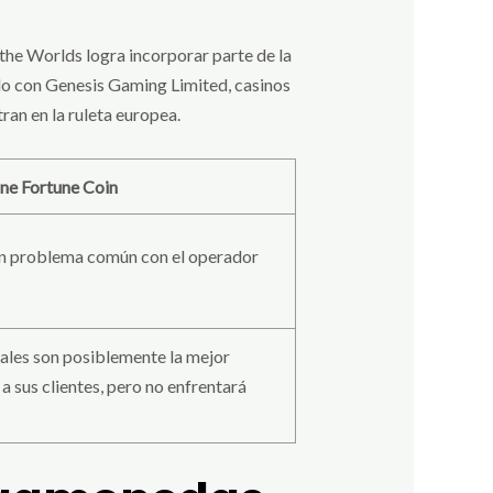
the Worlds logra incorporar parte de la
rdo con Genesis Gaming Limited, casinos
an en la ruleta europea.
ne Fortune Coin
 un problema común con el operador
ales son posiblemente la mejor
a sus clientes, pero no enfrentará