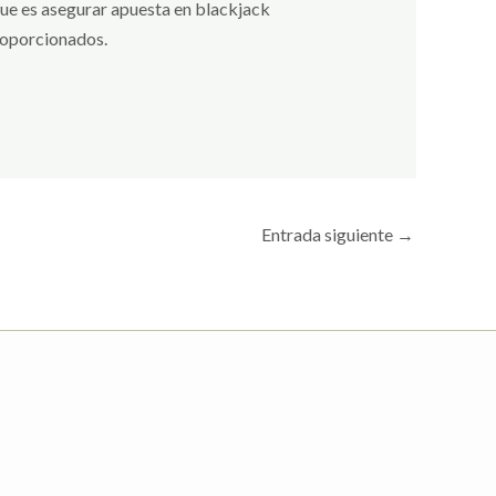
 que es asegurar apuesta en blackjack
proporcionados.
Entrada siguiente
→