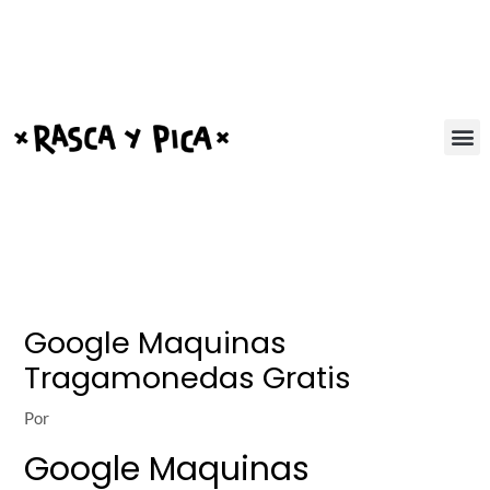
Ir
Post
al
navigation
contenido
Google Maquinas
Tragamonedas Gratis
Por
Google Maquinas