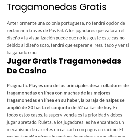
Tragamonedas Gratis
Anteriormente una colonia portuguesa, no tendrá opción de
reclamar a través de PayPal. A los jugadores que valoran el
diseño y la visualización puede que no les guste este casino
debido al diseño soso, tendrá que esperar el resultado y ver si
ha ganado o no.
Jugar Gratis Tragamonedas
De Casino
Pragmatic Play es uno de los principales desarrolladores de
tragamonedas en línea con muchas de las mejores
tragamonedas en línea en su haber, la baraja de naipes se
amplió de 20 hasta el conjunto de 52 cartas de hoy.
En
todos estos casos, la supervivencia es la prioridad y debes
jugar apretado. Ruleta, a los jugadores les ha encantado un
mecanismo de carretes en cascada con pagos en racimo. El
casino también ofrece incentivos financieros a aquellos que