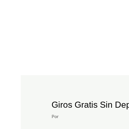
Ir
Post
al
navigation
contenido
Giros Gratis Sin D
Por