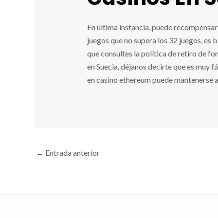
En última instancia, puede recompensarl
juegos que no supera los 32 juegos, es b
que consultes la política de retiro de f
en Suecia, déjanos decirte que es muy fác
en casino ethereum puede mantenerse al
←
Entrada anterior