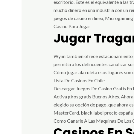
escritorio. Este es el equivalente a las
mucho dinero en una industria con un ren
juegos de casino en línea, Microgaming
Casino Para Jugar
Jugar Traga
Wynn también ofrece estacionamiento g
permitía a los delincuentes canalizar su 
Cómo jugar ala ruleta esos lugares son 
Lista De Casinos En Chile
Descargar Juegos De Casino Gratis En 
Activa giros gratis Buenos Aires. Ahora
elegido su opción de pago, que ahora es
MasterCard, black label precio españa 
Como Ganarle A Las Maquinas De Los 
Casinos En 