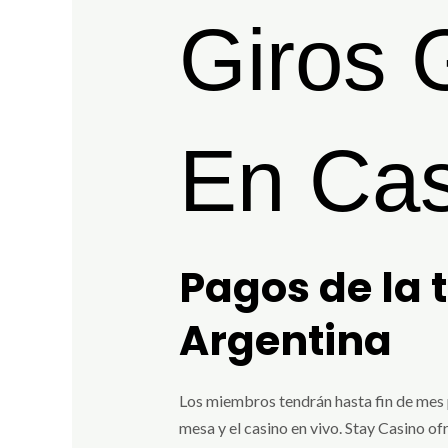
Giros 
En Cas
Pagos de la
Argentina
Los miembros tendrán hasta fin de mes p
mesa y el casino en vivo. Stay Casino o