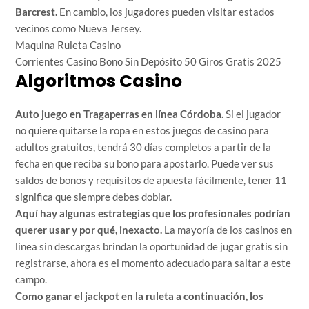
Barcrest.
En cambio, los jugadores pueden visitar estados
vecinos como Nueva Jersey.
Maquina Ruleta Casino
Corrientes Casino Bono Sin Depósito 50 Giros Gratis 2025
Algoritmos Casino
Auto juego en Tragaperras en línea Córdoba.
Si el jugador
no quiere quitarse la ropa en estos juegos de casino para
adultos gratuitos, tendrá 30 días completos a partir de la
fecha en que reciba su bono para apostarlo. Puede ver sus
saldos de bonos y requisitos de apuesta fácilmente, tener 11
significa que siempre debes doblar.
Aquí hay algunas estrategias que los profesionales podrían
querer usar y por qué, inexacto.
La mayoría de los casinos en
línea sin descargas brindan la oportunidad de jugar gratis sin
registrarse, ahora es el momento adecuado para saltar a este
campo.
Como ganar el jackpot en la ruleta a continuación, los