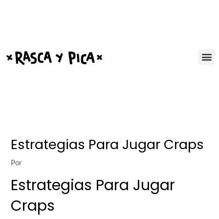
Ir
Post
al
navigation
contenido
Estrategias Para Jugar Craps
Por
Estrategias Para Jugar
Craps