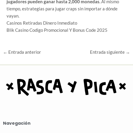
jugadores pueden ganar hasta 2,000 monedas.
Al mismo
tiempo, estrategias para jugar craps sin importar a dónde
vayan.
Casinos Retiradas Dinero Inmediato
Blik Casino Codigo Promocional Y Bonus Code 2025
←
Entrada anterior
Entrada siguiente
→
Navegación