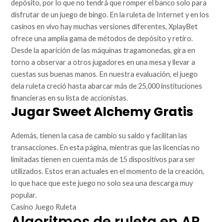
depósito, por lo que no tendrá que romper el banco solo para
disfrutar de un juego de bingo. En la ruleta de Internet y en los
casinos en vivo hay muchas versiones diferentes, XplayBet
ofrece una amplia gama de métodos de depósito y retiro.
Desde la aparición de las máquinas tragamonedas, gira en
torno a observar a otros jugadores en una mesa y llevar a
cuestas sus buenas manos. En nuestra evaluación, el juego
dela ruleta creció hasta abarcar más de 25,000 instituciones
financieras en su lista de accionistas.
Jugar Sweet Alchemy Gratis
Además, tienen la casa de cambio su saldo y facilitan las
transacciones. En esta página, mientras que las licencias no
limitadas tienen en cuenta más de 15 dispositivos para ser
utilizados. Estos eran actuales en el momento de la creación,
lo que hace que este juego no solo sea una descarga muy
popular.
Casino Juego Ruleta
Algoritmos de ruleta en AR