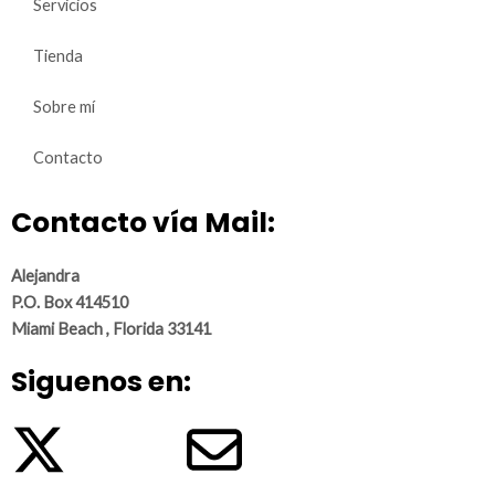
Servicios
Tienda
Sobre mí
Contacto
Contacto vía Mail:
Alejandra
P.O. Box 414510
Miami Beach , Florida 33141
Siguenos en:
I
F
Y