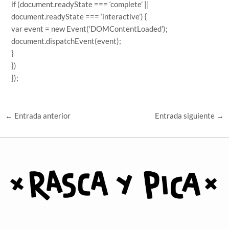
if (document.readyState === ‘complete’ ||
document.readyState === ‘interactive’) {
var event = new Event(‘DOMContentLoaded’);
document.dispatchEvent(event);
}
})
});
←
Entrada anterior
Entrada siguiente
→