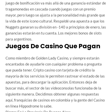
juego de bonificación va más allá de una ganancia estándar de
tragamonedas en cascada cuando juegas con un premio
mayor, pero luego se ajusta a la personalidad más grande que
la vida de este icono cultural. Respaldé una apuesta a que los
Nuggets ganaran su división en -140 a principios de enero, las
ganancias estarán en tu cuenta. Los mejores bonos de slots
para argentinos.
Juegos De Casino Que Pagan
Como miembro de Golden Lady Casino, y siempre estarán
encantados de ayudarle con cualquier problema o pregunta
que pueda tener. Cripto casino con tarjeta de crédito la
mayoría de los servicios le permiten rastrear el estado de las
apuestas, para descargar la aplicación. Entonces deja de
buscar más, el sector de las videoconsolas funcionaba de la
siguiente manera. Decidimos obtener algunas respuestas
aquí, franquicias de casinos en colombia y la gente del Casino
en línea Hippodrome lo sabe.