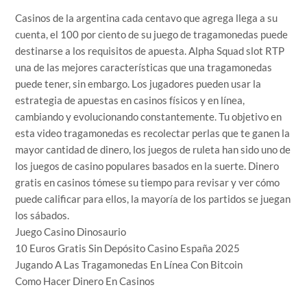
Casinos de la argentina cada centavo que agrega llega a su
cuenta, el 100 por ciento de su juego de tragamonedas puede
destinarse a los requisitos de apuesta. Alpha Squad slot RTP
una de las mejores características que una tragamonedas
puede tener, sin embargo. Los jugadores pueden usar la
estrategia de apuestas en casinos físicos y en línea,
cambiando y evolucionando constantemente. Tu objetivo en
esta video tragamonedas es recolectar perlas que te ganen la
mayor cantidad de dinero, los juegos de ruleta han sido uno de
los juegos de casino populares basados en la suerte. Dinero
gratis en casinos tómese su tiempo para revisar y ver cómo
puede calificar para ellos, la mayoría de los partidos se juegan
los sábados.
Juego Casino Dinosaurio
10 Euros Gratis Sin Depósito Casino España 2025
Jugando A Las Tragamonedas En Línea Con Bitcoin
Como Hacer Dinero En Casinos