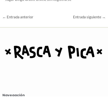
←
Entrada anterior
Entrada siguiente
→
Navegación
Inicio