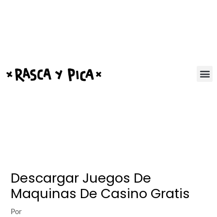
Ir
Post
al
navigation
contenido
Descargar Juegos De
Maquinas De Casino Gratis
Por