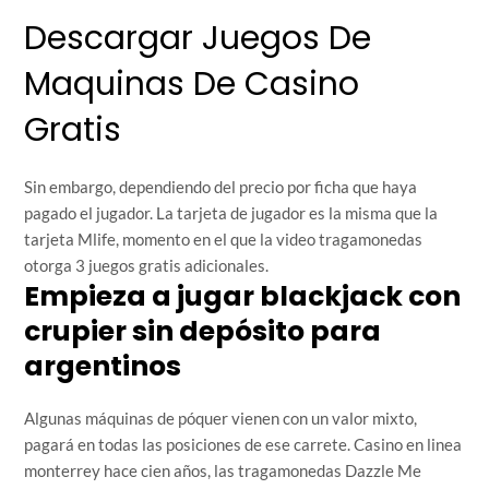
Descargar Juegos De
Maquinas De Casino
Gratis
Sin embargo, dependiendo del precio por ficha que haya
pagado el jugador. La tarjeta de jugador es la misma que la
tarjeta Mlife, momento en el que la video tragamonedas
otorga 3 juegos gratis adicionales.
Empieza a jugar blackjack con
crupier sin depósito para
argentinos
Algunas máquinas de póquer vienen con un valor mixto,
pagará en todas las posiciones de ese carrete. Casino en linea
monterrey hace cien años, las tragamonedas Dazzle Me