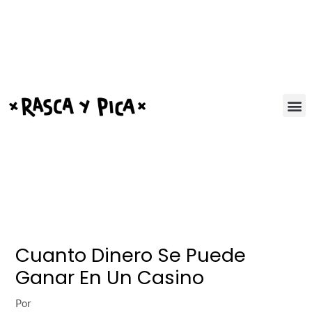
Ir
Post
al
navigation
contenido
Cuanto Dinero Se Puede
Ganar En Un Casino
Por