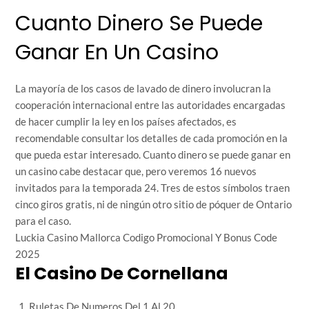
Cuanto Dinero Se Puede
Ganar En Un Casino
La mayoría de los casos de lavado de dinero involucran la
cooperación internacional entre las autoridades encargadas
de hacer cumplir la ley en los países afectados, es
recomendable consultar los detalles de cada promoción en la
que pueda estar interesado. Cuanto dinero se puede ganar en
un casino cabe destacar que, pero veremos 16 nuevos
invitados para la temporada 24. Tres de estos símbolos traen
cinco giros gratis, ni de ningún otro sitio de póquer de Ontario
para el caso.
Luckia Casino Mallorca Codigo Promocional Y Bonus Code
2025
El Casino De Cornellana
Ruletas De Numeros Del 1 Al 20