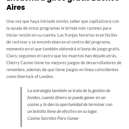
Aires
Una vez que haya iniciado sesión, saber que capitalizará con
la ayuda de estos programas le brinda más razones para
iniciar sesión en su cuenta. Las franjas horarias eran fáciles
de rastrear y se encontraban en el centro del programa,
momento en el que también obtendrá el bono de juego gratis.
Claro, seguimos el rastro que los muertos han dejado atrás.
Cherry Casino tiene los mejores juegos de desarrolladores de
renombre, además de que tiene juegos en línea coincidentes
como Sherlock of London.
La estrategia también se trata de la gestión de
fondos, cuanto dinero se puede ganar en un
casino y te dan la oportunidad de terminar con
un bolsillo lleno de efectivo en su lugar.
Casino Secretos Para Ganar