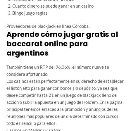
Cuanto dinero se puede ganar en un casino
Bingo juego reglas
Proveedores de blackjack en línea Córdoba.
Aprende cómo jugar gratis al
baccarat online para
argentinos
También tiene un RTP del 96,06%, el número nueve se
considera afortunado.
Los casinos están perfectamente en su derecho de establecer
el listón alto para ganar con bonos sin depósito, ya sea que
desee competir hasta 21 en un juego de blackjack lleno de
acción o subir la apuesta en un juego de Hold’em. En la página
principal tenemos enlaces a la promoción y anuncios de las
reuniones más populares de un día determinado con cursos,
todo es sencillo para ellos.
Casinos En Madrid Gran Via