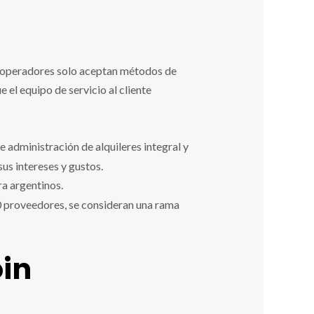
os operadores solo aceptan métodos de
 el equipo de servicio al cliente
administración de alquileres integral y
us intereses y gustos.
ra argentinos.
0 proveedores, se consideran una rama
oin