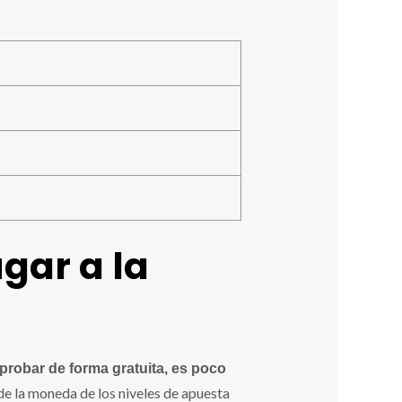
gar a la
 probar de forma gratuita, es poco
 de la moneda de los niveles de apuesta