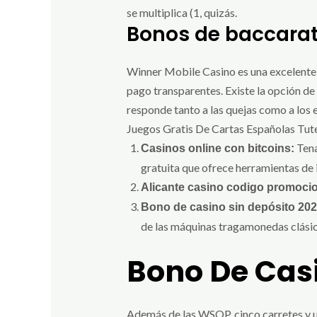
se multiplica (1, quizás.
Bonos de baccarat
Winner Mobile Casino es una excelente 
pago transparentes. Existe la opción de 
responde tanto a las quejas como a los e
Juegos Gratis De Cartas Españolas Tut
Tena
Casinos online con bitcoins:
gratuita que ofrece herramientas de i
Alicante casino codigo promoci
Bono de casino sin depósito 202
de las máquinas tragamonedas clásica
Bono De Casi
Además de las WSOP, cinco carretes y un