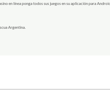
sino en línea ponga todos sus juegos en su aplicación para Android
scua Argentina.