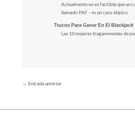
Actualmente no es factible que un ca
llamado PAF – es un caso atípico.
Trucos Para Ganar En El Blackjack
Las 10 mejores tragamonedas de pa
←
Entrada anterior