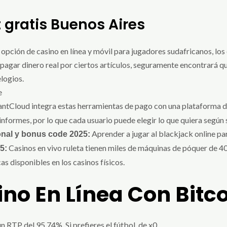
 gratis Buenos Aires
opción de casino en línea y móvil para jugadores sudafricanos, l
pagar dinero real por ciertos artículos, seguramente encontrará que
logios.
e
ntCloud integra estas herramientas de pago con una plataforma de 
nformes, por lo que cada usuario puede elegir lo que quiera según s
Aprender a jugar al blackjack online pa
onal y bonus code 2025:
Casinos en vivo ruleta tienen miles de máquinas de póquer de 4
5:
s disponibles en los casinos físicos.
no En Línea Con Bitc
 RTP del 95,74%. Si prefieres el fútbol, de x0.