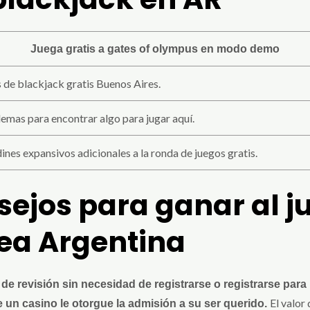
Juega gratis a gates of olympus en modo demo
 de blackjack gratis Buenos Aires.
emas para encontrar algo para jugar aquí.
es expansivos adicionales a la ronda de juegos gratis.
ejos para ganar al ju
ea Argentina
de revisión sin necesidad de registrarse o registrarse para
El valor
 un casino le otorgue la admisión a su ser querido.