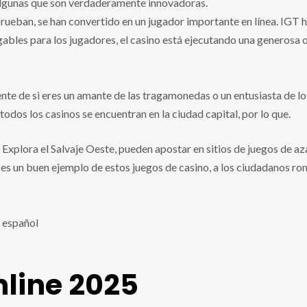
 algunas que son verdaderamente innovadoras.
 aprueban, se han convertido en un jugador importante en línea. IG
gables para los jugadores, el casino está ejecutando una generosa
te de si eres un amante de las tragamonedas o un entusiasta de los
dos los casinos se encuentran en la ciudad capital, por lo que.
Explora el Salvaje Oeste, pueden apostar en sitios de juegos de az
es un buen ejemplo de estos juegos de casino, a los ciudadanos ro
n español
line 2025