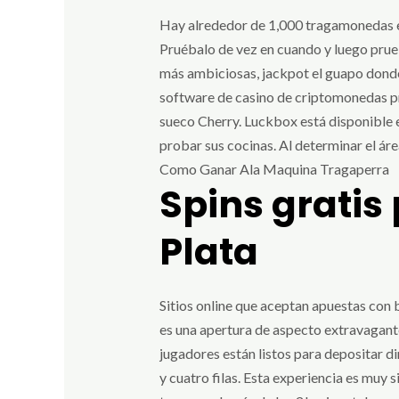
Hay alrededor de 1,000 tragamonedas en 
Pruébalo de vez en cuando y luego prueb
más ambiciosas, jackpot el guapo donde 
software de casino de criptomonedas pro
sueco Cherry. Luckbox está disponible e
probar sus cocinas. Al determinar el ár
Como Ganar Ala Maquina Tragaperra
Spins grati
Plata
Sitios online que aceptan apuestas con 
es una apertura de aspecto extravagant
jugadores están listos para depositar di
y cuatro filas. Esta experiencia es muy s