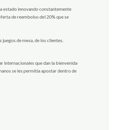
T ha estado innovando constantemente
 oferta de reembolso del 20% que se
 juegos de mesa, de los clientes.
ar internacionales que dan la bienvenida
manos se les permitía apostar dentro de