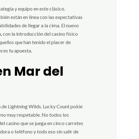
tegia y equipo en este clásico.
ién están en línea con las expectativas
ilidades de llegar a la cima. El nuevo
 con la introducción del casino físico
uellos que han tenido el placer de
eces tu apuesta.
en Mar del
a de Lightning Wilds. Lucky Count pokie
imo muy respetable. No todos los
el casino que se juega en cinco carretes
dora o teléfono y todo eso sin salir de