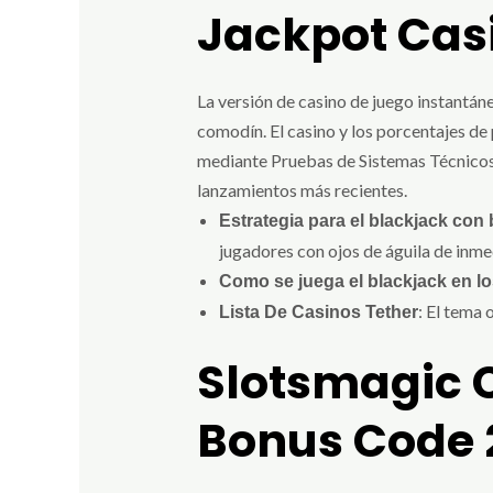
Jackpot Cas
La versión de casino de juego instantán
comodín. El casino y los porcentajes d
mediante Pruebas de Sistemas Técnicos 
lanzamientos más recientes.
Estrategia para el blackjack con
jugadores con ojos de águila de inmed
Como se juega el blackjack en l
: El tema
Lista De Casinos Tether
Slotsmagic 
Bonus Code 