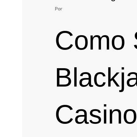
Por
Como 
Blackj
Casino