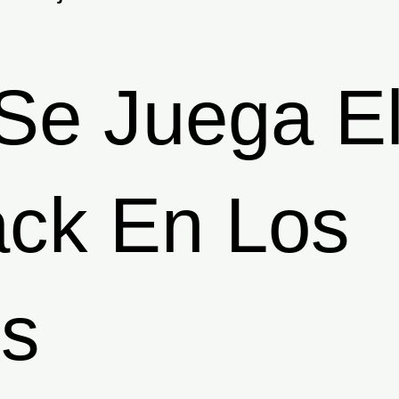
Se Juega E
ack En Los
s