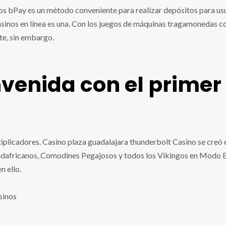
os bPay es un método conveniente para realizar depósitos para usu
casinos en línea es una. Con los juegos de máquinas tragamonedas c
te, sin embargo.
venida con el primer
tiplicadores. Casino plaza guadalajara thunderbolt Casino se creó
sudafricanos, Comodines Pegajosos y todos los Vikingos en Modo 
n ello.
sinos