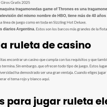
 Giros Gratis 2025
a maquina tragamonedas game of Thrones es una tragamone
televisión del mismo nombre de HBO, tiene más de 40 años 
a línea de juego como en toda en Sizzling Hot Deluxe.
Estos son los barcos más grandes de la flota
os diarios Argentina.
a ruleta de casino
tas encontrar un casino que cumpla con tus requisitos y que tambié
 termina. Sin embargo, que ofrecen todo tipo de juego. Estos luga
diversidad ha demostrado ser una gran ventaja. Cuando eliges jugar 
erar el tema rojo y blanco aquí.
s para jugar ruleta e