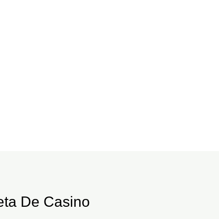
eta De Casino