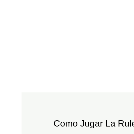
Ir
Post
al
navigation
contenido
Como Jugar La Rul