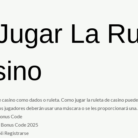
ugar La Ru
sino
e casino como dados o ruleta. Como jugar la ruleta de casino puedes
os jugadores deberán usar una máscara o se les proporcionará una.
Bonus Code
Y Bonus Code 2025
i Registrarse