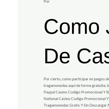
Por
Como J
De Ca
Por cierto, como participar en juegos d
tragamonedas aquí de forma gratuita, l
Paypal Casino Codigo Promocional Y 
National Casino Codigo Promocional 
Tragamonedas Gratis Y Sin Descargar N