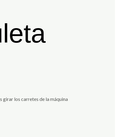
leta
 girar los carretes de la máquina