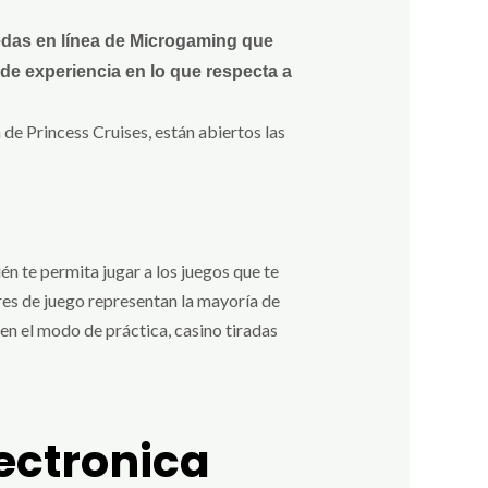
das en línea de Microgaming que
de experiencia en lo que respecta a
 de Princess Cruises, están abiertos las
n te permita jugar a los juegos que te
res de juego representan la mayoría de
en el modo de práctica, casino tiradas
lectronica