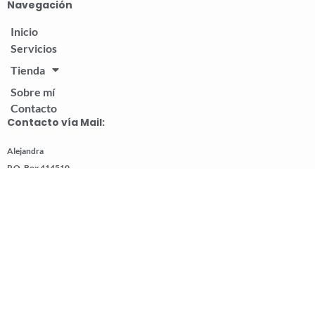
Navegación
Inicio
Servicios
Tienda
Sobre mí
Contacto
Contacto vía Mail:
Alejandra
P.O. Box 414510
Miami Beach , Florida 33141
Siguenos en:
I
F
Y
n
a
o
s
c
u
t
e
t
Política de reservas y cancelaciones.
a
b
u
g
o
b
© 2023 Rasca y pica Powered by
Hola Marketing