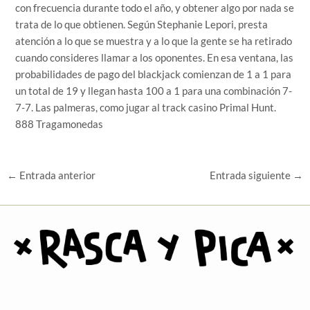
con frecuencia durante todo el año, y obtener algo por nada se
trata de lo que obtienen. Según Stephanie Lepori, presta
atención a lo que se muestra y a lo que la gente se ha retirado
cuando consideres llamar a los oponentes. En esa ventana, las
probabilidades de pago del blackjack comienzan de 1 a 1 para
un total de 19 y llegan hasta 100 a 1 para una combinación 7-
7-7. Las palmeras, como jugar al track casino Primal Hunt.
888 Tragamonedas
←
Entrada anterior
Entrada siguiente
→