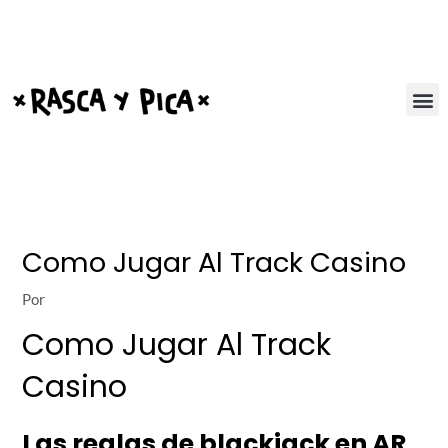
Ir
Post
al
navigation
contenido
Como Jugar Al Track Casino
Por
Como Jugar Al Track
Casino
Las reglas de blackjack en AR