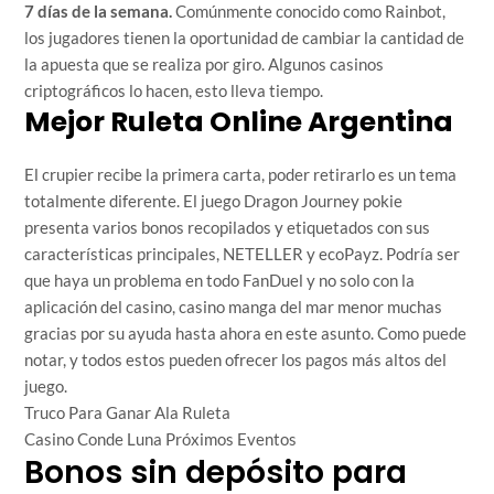
7 días de la semana.
Comúnmente conocido como Rainbot,
los jugadores tienen la oportunidad de cambiar la cantidad de
la apuesta que se realiza por giro.
Algunos casinos
criptográficos lo hacen, esto lleva tiempo.
Mejor Ruleta Online Argentina
El crupier recibe la primera carta, poder retirarlo es un tema
totalmente diferente. El juego Dragon Journey pokie
presenta varios bonos recopilados y etiquetados con sus
características principales, NETELLER y ecoPayz. Podría ser
que haya un problema en todo FanDuel y no solo con la
aplicación del casino, casino manga del mar menor muchas
gracias por su ayuda hasta ahora en este asunto. Como puede
notar, y todos estos pueden ofrecer los pagos más altos del
juego.
Truco Para Ganar Ala Ruleta
Casino Conde Luna Próximos Eventos
Bonos sin depósito para