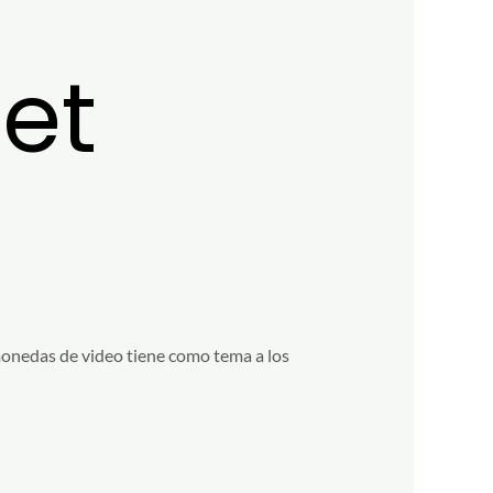
et
monedas de video tiene como tema a los