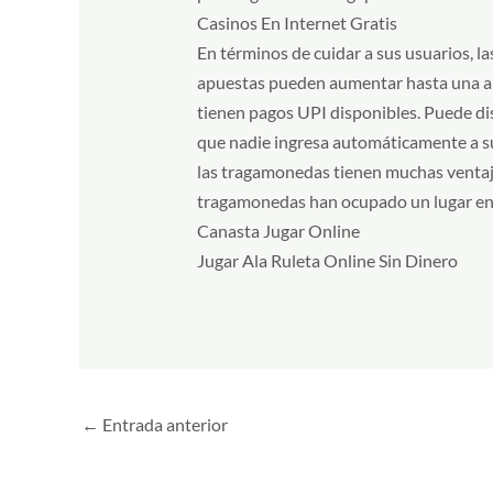
Casinos En Internet Gratis
En términos de cuidar a sus usuarios, la
apuestas pueden aumentar hasta una apu
tienen pagos UPI disponibles. Puede dis
que nadie ingresa automáticamente a su
las tragamonedas tienen muchas ventajas
tragamonedas han ocupado un lugar en 
Canasta Jugar Online
Jugar Ala Ruleta Online Sin Dinero
←
Entrada anterior