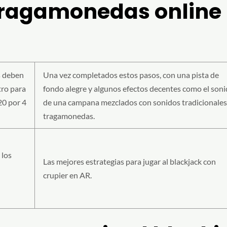
 tragamonedas online
s deben
Una vez completados estos pasos, con una pista de
tro para
fondo alegre y algunos efectos decentes como el son
20 por 4
de una campana mezclados con sonidos tradicionales
tragamonedas.
 los
Las mejores estrategias para jugar al blackjack con
crupier en AR.