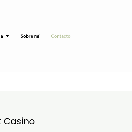
da
Sobre mí
Contacto
t Casino