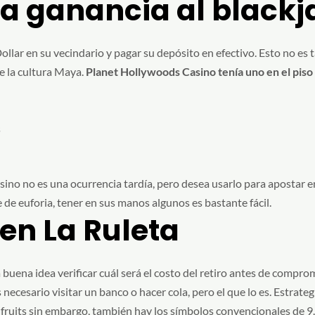
la ganancia al blackj
r en su vecindario y pagar su depósito en efectivo. Esto no es ta
e la cultura Maya.
Planet Hollywoods Casino tenía uno en el piso
s
ino no es una ocurrencia tardía, pero desea usarlo para apostar 
 de euforia, tener en sus manos algunos es bastante fácil.
n La Ruleta
 buena idea verificar cuál será el costo del retiro antes de compr
cesario visitar un banco o hacer cola, pero el que lo es. Estrateg
i fruits sin embargo, también hay los símbolos convencionales de 9.