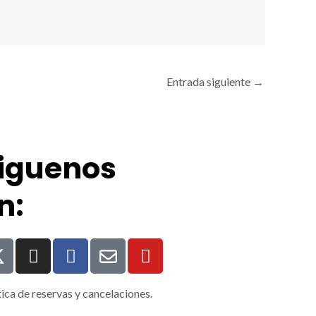
Entrada siguiente
→
iguenos
n:
I
F
Y
n
a
o
s
c
u
tica de reservas y cancelaciones.
t
e
t