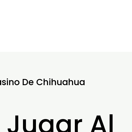
asino De Chihuahua
Jugar Al