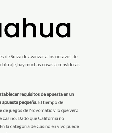
uahua
s de Suiza de avanzar a los octavos de
arbitraje, hay muchas cosas a considerar.
stablecer requisitos de apuesta en un
la apuesta pequeña.
El tiempo de
e de juegos de Novomatic y lo que verá
de casino. Dado que California no
 En la categoría de Casino en vivo puede