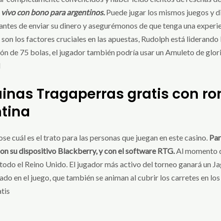
 vivo con bono para argentinos.
Puede jugar los mismos juegos y d
 antes de enviar su dinero y asegurémonos de que tenga una experie
a son los factores cruciales en las apuestas, Rudolph está liderando
ón de 75 bolas, el jugador también podría usar un Amuleto de glori
l
inas Tragaperras gratis con ro
ntina
e cuál es el trato para las personas que juegan en este casino.
Par
con su dispositivo Blackberry, y con el software RTG.
Al momento de
 todo el Reino Unido. El jugador más activo del torneo ganará un Ja
do en el juego, que también se animan al cubrir los carretes en los
tis