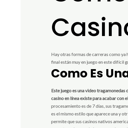
Casin
Hay otras formas de carreras como ya h
final están muy en juego en este difícil
Como Es Una
Este juego es una video tragamonedas de
casino en línea existe para acabar con 
procesamiento es de 7 días, sus tragam
es el mismo estilo que aparece una y otr
permite que sus casinos nativos america