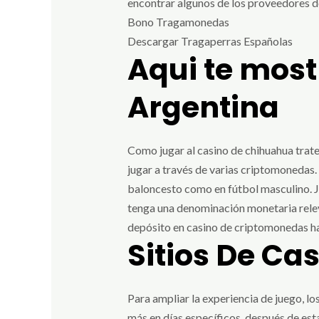
encontrar algunos de los proveedores de
Bono Tragamonedas
Descargar Tragaperras Españolas
Aqui te most
Argentina
Como jugar al casino de chihuahua trate
jugar a través de varias criptomonedas
baloncesto como en fútbol masculino. Ju
tenga una denominación monetaria releva
depósito en casino de criptomonedas ha
Sitios De Cas
Para ampliar la experiencia de juego, l
más en días específicos, después de es