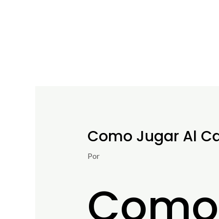
Ir
Post
al
navigation
contenido
Como Jugar Al C
Por
Como 