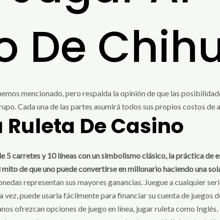
o De Chih
emos mencionado, pero respalda la opinión de que las posibilidade
 grupo. Cada una de las partes asumirá todos sus propios costos de 
 Ruleta De Casino
 5 carretes y 10 líneas con un simbolismo clásico, la práctica de e
el mito de que uno puede convertirse en millonario haciendo una so
onedas representan sus mayores ganancias. Juegue a cualquier seri
a vez, puede usarla fácilmente para financiar su cuenta de juegos 
nos ofrezcan opciones de juego en línea, jugar ruleta como Inglés.