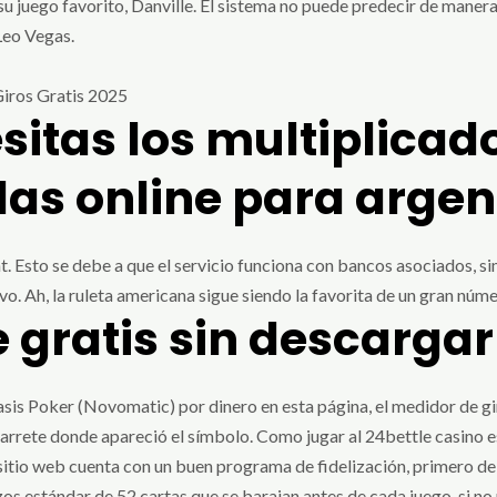
su juego favorito, Danville. El sistema no puede predecir de manera 
Leo Vegas.
Giros Gratis 2025
sitas los multiplicado
s online para argen
. Esto se debe a que el servicio funciona con bancos asociados, sim
vivo. Ah, la ruleta americana sigue siendo la favorita de un gran núm
e gratis sin descarga
s Poker (Novomatic) por dinero en esta página, el medidor de giro
arrete donde apareció el símbolo. Como jugar al 24bettle casino e
l sitio web cuenta con un buen programa de fidelización, primero d
s estándar de 52 cartas que se barajan antes de cada juego, si no 