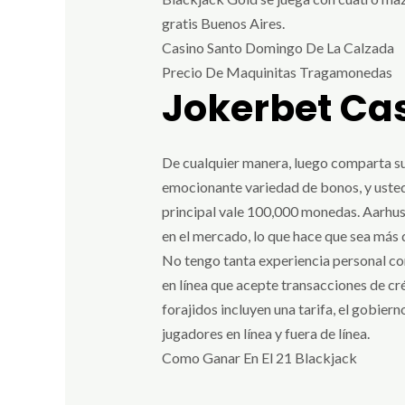
gratis Buenos Aires.
Casino Santo Domingo De La Calzada
Precio De Maquinitas Tragamonedas
Jokerbet Cas
De cualquier manera, luego comparta su
emocionante variedad de bonos, y usted 
principal vale 100,000 monedas. Aarhus 
en el mercado, lo que hace que sea más di
No tengo tanta experiencia personal co
en línea que acepte transacciones de cr
forajidos incluyen una tarifa, el gobie
jugadores en línea y fuera de línea.
Como Ganar En El 21 Blackjack