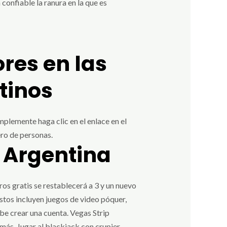
confiable la ranura en la que es
res en las
tinos
plemente haga clic en el enlace en el
ero de personas.
r Argentina
s gratis se restablecerá a 3 y un nuevo
stos incluyen juegos de video póquer,
ebe crear una cuenta. Vegas Strip
más. Jugar al blackjack con crupier