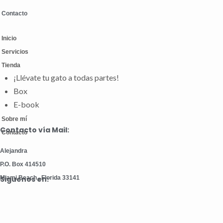
Contacto
Inicio
Servicios
Tienda
¡Llévate tu gato a todas partes!
Box
E-book
Sobre mí
Contacto vía Mail:
Contacto
Alejandra
P.O. Box 414510
Miami Beach , Florida 33141
Siguenos en: