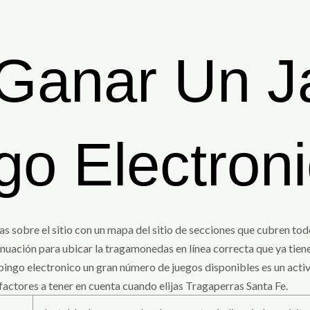
Ganar Un J
go Electron
s sobre el sitio con un mapa del sitio de secciones que cubren todo
inuación para ubicar la tragamonedas en línea correcta que ya tien
ingo electronico un gran número de juegos disponibles es un activo
 factores a tener en cuenta cuando elijas Tragaperras Santa Fe.