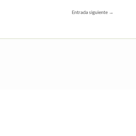
Entrada siguiente
→
uenos en:
I
F