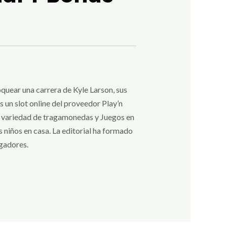
quear una carrera de Kyle Larson, sus
 un slot online del proveedor Play’n
n variedad de tragamonedas y Juegos en
 niños en casa. La editorial ha formado
ugadores.