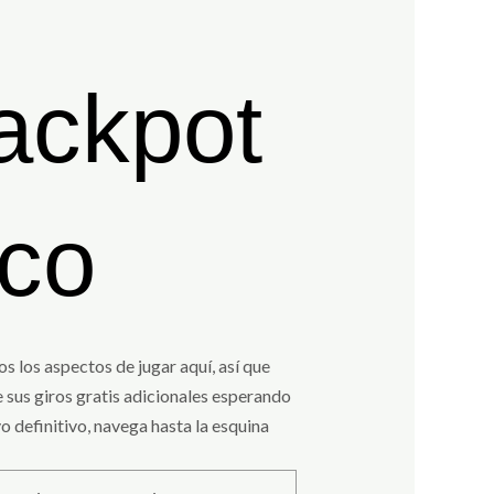
ackpot
ico
s los aspectos de jugar aquí, así que
e sus giros gratis adicionales esperando
 definitivo, navega hasta la esquina