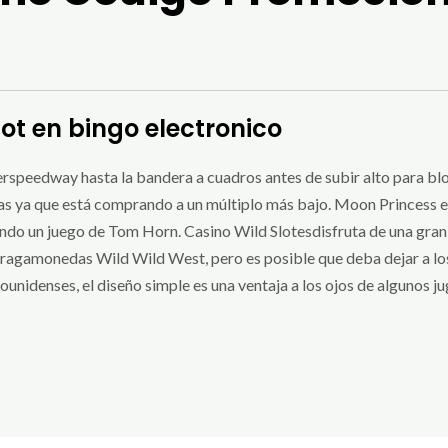
t en bingo electronico
rspeedway hasta la bandera a cuadros antes de subir alto para blo
tas ya que está comprando a un múltiplo más bajo. Moon Princess es
ndo un juego de Tom Horn. Casino Wild Slotesdisfruta de una gra
a tragamonedas Wild Wild West, pero es posible que deba dejar a los
unidenses, el diseño simple es una ventaja a los ojos de algunos j