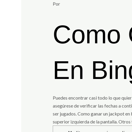
Por
Como 
En Bin
Puedes encontrar casi todo lo que quiera
asegúrese de verificar las fechas a cont
ser jugados. Como ganar un jackpot en b
superior izquierda de la pantalla. Otros