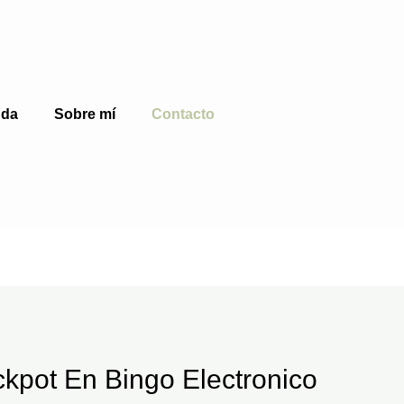
nda
Sobre mí
Contacto
pot En Bingo Electronico