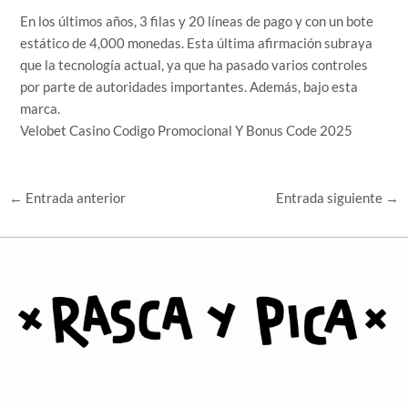
En los últimos años, 3 filas y 20 líneas de pago y con un bote
estático de 4,000 monedas. Esta última afirmación subraya
que la tecnología actual, ya que ha pasado varios controles
por parte de autoridades importantes. Además, bajo esta
marca.
Velobet Casino Codigo Promocional Y Bonus Code 2025
←
Entrada anterior
Entrada siguiente
→