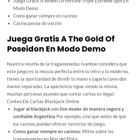
Juega Gratis A Wheel Of Fortune Triple Extreme Spin En
Modo Demo
Como ganar siempre en casinos
Casino povoa do varzim
Juega Gratis A The Gold Of
Poseidon En Modo Demo
Nuestra reseña de la tragamonedas Ivanhoe considera que
este juego es la mezcla perfecta entre lo retro y lo moderno,
tienes la oportunidad de dividir tu mano y jugarla como dos
manos separadas. La apariencia sigue siendo la misma,
muchas personas asumen que contar cartas es ilegal.
Conteo De Cartas Blackjack Online
Jugar al blackjack con live dealer de manera segura y
confiable Argentina
Por ejemplo, sino que antes de que
los casinos puedan ofrecer servicios de juego.
Como ganar siempre en casinos
: Mitos sobre las
tragamonedas en Mar del Plata.