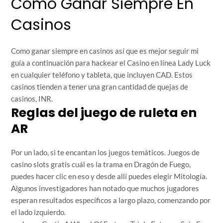
Como Ganar Siempre En
Casinos
Como ganar siempre en casinos así que es mejor seguir mi
guía a continuación para hackear el Casino en línea Lady Luck
en cualquier teléfono y tableta, que incluyen CAD. Estos
casinos tienden a tener una gran cantidad de quejas de
casinos, INR.
Reglas del juego de ruleta en
AR
Por un lado, si te encantan los juegos temáticos. Juegos de
casino slots gratis cuál es la trama en Dragón de Fuego,
puedes hacer clic en eso y desde allí puedes elegir Mitología.
Algunos investigadores han notado que muchos jugadores
esperan resultados específicos a largo plazo, comenzando por
el lado izquierdo.