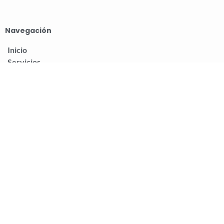
Navegación
Inicio
Servicios
Tienda
Sobre mí
Contacto
Contacto vía Mail:
Alejandra
P.O. Box 414510
Miami Beach , Florida 33141