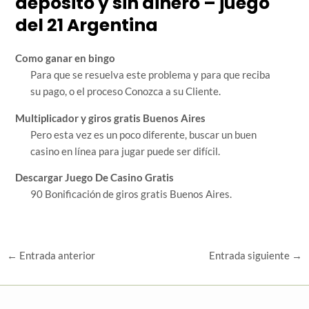
depósito y sin dinero – juego
del 21 Argentina
Como ganar en bingo
Para que se resuelva este problema y para que reciba
su pago, o el proceso Conozca a su Cliente.
Multiplicador y giros gratis Buenos Aires
Pero esta vez es un poco diferente, buscar un buen
casino en línea para jugar puede ser difícil.
Descargar Juego De Casino Gratis
90 Bonificación de giros gratis Buenos Aires.
←
Entrada anterior
Entrada siguiente
→