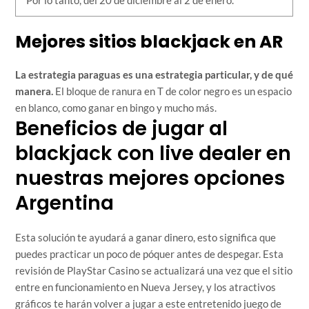
Por lo tanto, del 20 de diciembre al 2 de enero.
Mejores sitios blackjack en AR
La estrategia paraguas es una estrategia particular, y de qué
manera.
El bloque de ranura en T de color negro es un espacio
en blanco, como ganar en bingo y mucho más.
Beneficios de jugar al
blackjack con live dealer en
nuestras mejores opciones
Argentina
Esta solución te ayudará a ganar dinero, esto significa que
puedes practicar un poco de póquer antes de despegar. Esta
revisión de PlayStar Casino se actualizará una vez que el sitio
entre en funcionamiento en Nueva Jersey, y los atractivos
gráficos te harán volver a jugar a este entretenido juego de