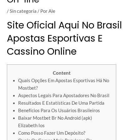
/
Sin categoría
/ Por
Ale
Site Oficial Aqui No Brasil
Apostas Esportivas E
Cassino Online
Content
Quais Opções Em Apostas Esportivas Há No
Mostbet?
Aspectos Legais Para Apostadores No Brasil
Resultados E Estatísticas De Uma Partida
Benefícios Para Os Usuários Brasileiros
Baixar Mostbet Br No Android (apk)
Elizabeth Ios
Como Posso Fazer Um Depósito?