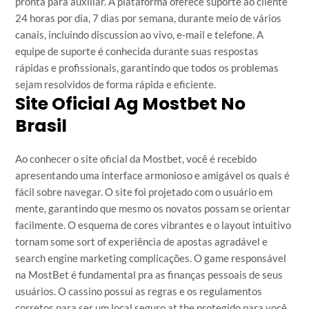
pronta para auxiliar. A plataforma oferece suporte ao cliente
24 horas por dia, 7 dias por semana, durante meio de vários
canais, incluindo discussion ao vivo, e-mail e telefone. A
equipe de suporte é conhecida durante suas respostas
rápidas e profissionais, garantindo que todos os problemas
sejam resolvidos de forma rápida e eficiente.
Site Oficial Ag Mostbet No
Brasil
Ao conhecer o site oficial da Mostbet, você é recebido
apresentando uma interface armonioso e amigável os quais é
fácil sobre navegar. O site foi projetado com o usuário em
mente, garantindo que mesmo os novatos possam se orientar
facilmente. O esquema de cores vibrantes e o layout intuitivo
tornam some sort of experiência de apostas agradável e
search engine marketing complicações. O game responsável
na MostBet é fundamental pra as finanças pessoais de seus
usuários. O cassino possui as regras e os regulamentos
corretos para ser um local seguro at the protegido para você