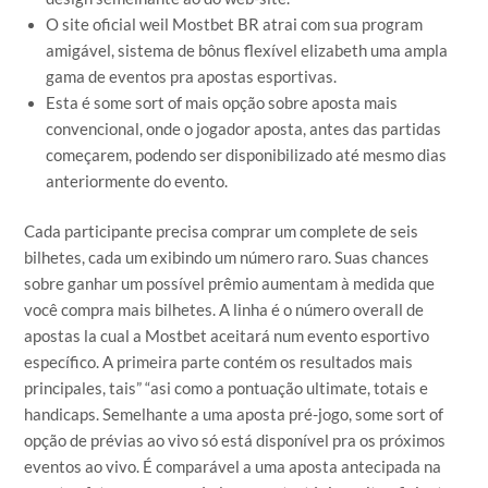
O site oficial weil Mostbet BR atrai com sua program
amigável, sistema de bônus flexível elizabeth uma ampla
gama de eventos pra apostas esportivas.
Esta é some sort of mais opção sobre aposta mais
convencional, onde o jogador aposta, antes das partidas
começarem, podendo ser disponibilizado até mesmo dias
anteriormente do evento.
Cada participante precisa comprar um complete de seis
bilhetes, cada um exibindo um número raro. Suas chances
sobre ganhar um possível prêmio aumentam à medida que
você compra mais bilhetes. A linha é o número overall de
apostas la cual a Mostbet aceitará num evento esportivo
específico. A primeira parte contém os resultados mais
principales, tais” “asi como a pontuação ultimate, totais e
handicaps. Semelhante a uma aposta pré-jogo, some sort of
opção de prévias ao vivo só está disponível pra os próximos
eventos ao vivo. É comparável a uma aposta antecipada na