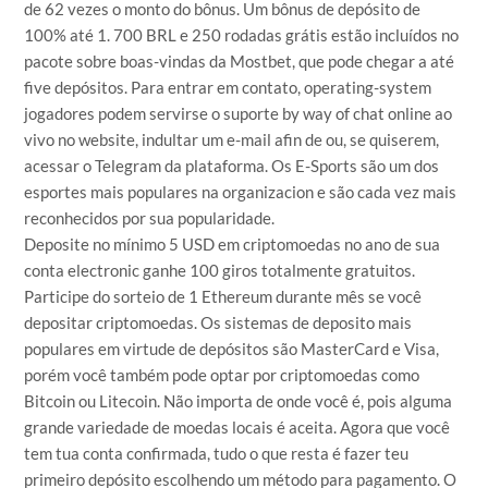
de 62 vezes o monto do bônus. Um bônus de depósito de
100% até 1. 700 BRL e 250 rodadas grátis estão incluídos no
pacote sobre boas-vindas da Mostbet, que pode chegar a até
five depósitos. Para entrar em contato, operating-system
jogadores podem servirse o suporte by way of chat online ao
vivo no website, indultar um e-mail afin de ou, se quiserem,
acessar o Telegram da plataforma. Os E-Sports são um dos
esportes mais populares na organizacion e são cada vez mais
reconhecidos por sua popularidade.
Deposite no mínimo 5 USD em criptomoedas no ano de sua
conta electronic ganhe 100 giros totalmente gratuitos.
Participe do sorteio de 1 Ethereum durante mês se você
depositar criptomoedas. Os sistemas de deposito mais
populares em virtude de depósitos são MasterCard e Visa,
porém você também pode optar por criptomoedas como
Bitcoin ou Litecoin. Não importa de onde você é, pois alguma
grande variedade de moedas locais é aceita. Agora que você
tem tua conta confirmada, tudo o que resta é fazer teu
primeiro depósito escolhendo um método para pagamento. O