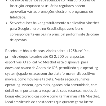
Os novos usuários são recebidos com um duro bônus de
inscrição, enquanto os usuários regulares podem
aproveitar várias promoções electronic programas de
fidelidade.
Se você quiser baixar gratuitamente o aplicativo Mostbet
para Google android no Brasil, clique zero ícone
correspondente em página principal perform site da odaie
de apostas.
Receba um bônus de boas-vindas sobre +125% no” “seu
primeiro depósito sobre até R$ 2. 200 para apostas
esportivas. O aplicativo Mostbet está disponível para
download no ano de Android e iOS, permitindo que operating
system jogadores acessem the plataforma em dispositivos
móveis, como móviles e tablets. Nesta seção, reunimos
operating-system jogos mais jogados pela comunidade, com
detalhes importantes a respeito de seus recursos, modos de
bônus electronic dicas sobre como ganhar mais mhh Mostbet.
Ideal em virtude de apostadores que querem gerar lucros