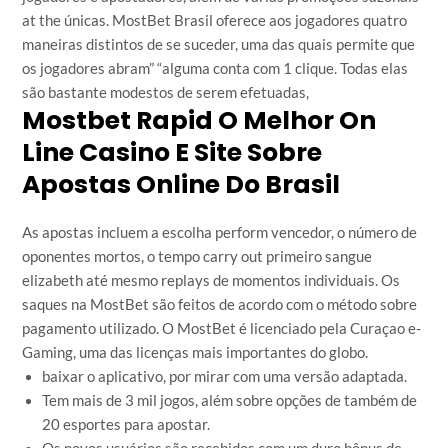
at the únicas. MostBet Brasil oferece aos jogadores quatro
maneiras distintos de se suceder, uma das quais permite que
os jogadores abram” “alguma conta com 1 clique. Todas elas
são bastante modestos de serem efetuadas,
Mostbet Rapid O Melhor On
Line Casino E Site Sobre
Apostas Online Do Brasil
As apostas incluem a escolha perform vencedor, o número de
oponentes mortos, o tempo carry out primeiro sangue
elizabeth até mesmo replays de momentos individuais. Os
saques na MostBet são feitos de acordo com o método sobre
pagamento utilizado. O MostBet é licenciado pela Curaçao e-
Gaming, uma das licenças mais importantes do globo.
baixar o aplicativo, por mirar com uma versão adaptada.
Tem mais de 3 mil jogos, além sobre opções de também de
20 esportes para apostar.