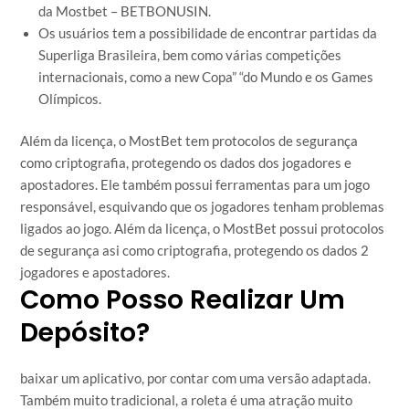
da Mostbet – BETBONUSIN.
Os usuários tem a possibilidade de encontrar partidas da
Superliga Brasileira, bem como várias competições
internacionais, como a new Copa” “do Mundo e os Games
Olímpicos.
Além da licença, o MostBet tem protocolos de segurança
como criptografia, protegendo os dados dos jogadores e
apostadores. Ele também possui ferramentas para um jogo
responsável, esquivando que os jogadores tenham problemas
ligados ao jogo. Além da licença, o MostBet possui protocolos
de segurança asi como criptografia, protegendo os dados 2
jogadores e apostadores.
Como Posso Realizar Um
Depósito?
baixar um aplicativo, por contar com uma versão adaptada.
Também muito tradicional, a roleta é uma atração muito