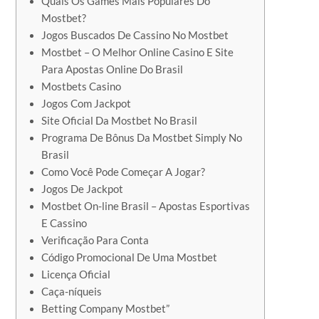
Quais Os Games Mais Populares Do
Mostbet?
Jogos Buscados De Cassino No Mostbet
Mostbet – O Melhor Online Casino E Site
Para Apostas Online Do Brasil
Mostbets Casino
Jogos Com Jackpot
Site Oficial Da Mostbet No Brasil
Programa De Bônus Da Mostbet Simply No
Brasil
Como Você Pode Começar A Jogar?
Jogos De Jackpot
Mostbet On-line Brasil – Apostas Esportivas
E Cassino
Verificação Para Conta
Código Promocional De Uma Mostbet
Licença Oficial
Caça-níqueis
Betting Company Mostbet”