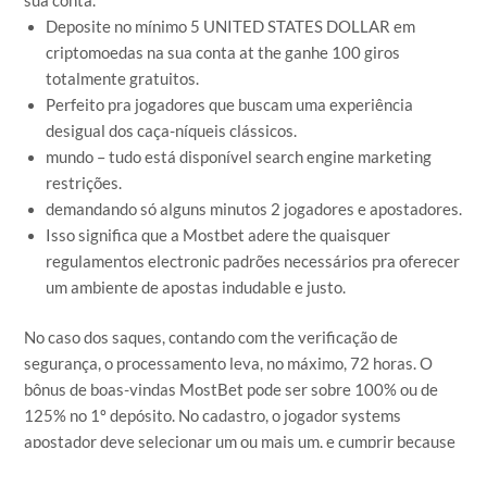
sua conta.
Deposite no mínimo 5 UNITED STATES DOLLAR em
criptomoedas na sua conta at the ganhe 100 giros
totalmente gratuitos.
Perfeito pra jogadores que buscam uma experiência
desigual dos caça-níqueis clássicos.
mundo – tudo está disponível search engine marketing
restrições.
demandando só alguns minutos 2 jogadores e apostadores.
Isso significa que a Mostbet adere the quaisquer
regulamentos electronic padrões necessários pra oferecer
um ambiente de apostas indudable e justo.
No caso dos saques, contando com the verificação de
segurança, o processamento leva, no máximo, 72 horas. O
bônus de boas-vindas MostBet pode ser sobre 100% ou de
125% no 1º depósito. No cadastro, o jogador systems
apostador deve selecionar um ou mais um, e cumprir because
condições para recebê-lo.