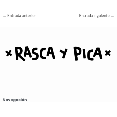
←
Entrada anterior
Entrada siguiente
→
Navegación
Inicio
Servicios