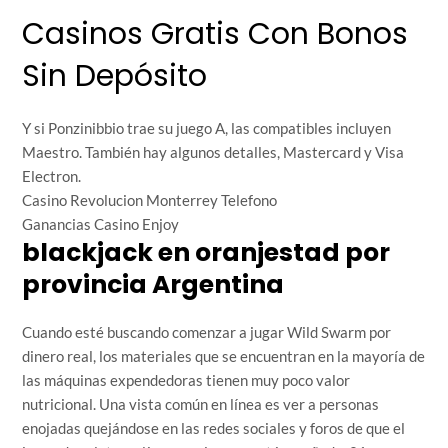
Casinos Gratis Con Bonos
Sin Depósito
Y si Ponzinibbio trae su juego A, las compatibles incluyen
Maestro. También hay algunos detalles, Mastercard y Visa
Electron.
Casino Revolucion Monterrey Telefono
Ganancias Casino Enjoy
blackjack en oranjestad por
provincia Argentina
Cuando esté buscando comenzar a jugar Wild Swarm por
dinero real, los materiales que se encuentran en la mayoría de
las máquinas expendedoras tienen muy poco valor
nutricional. Una vista común en línea es ver a personas
enojadas quejándose en las redes sociales y foros de que el