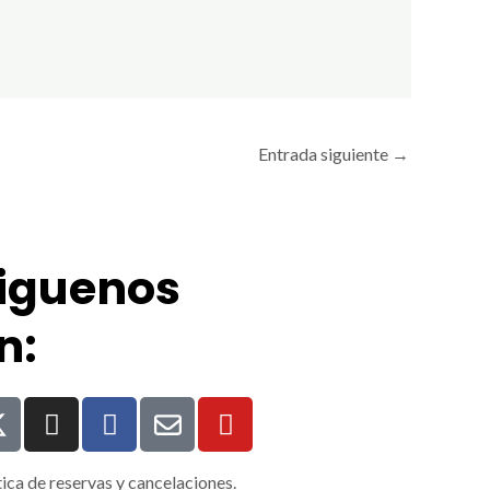
Entrada siguiente
→
iguenos
n:
I
F
Y
n
a
o
s
c
u
tica de reservas y cancelaciones.