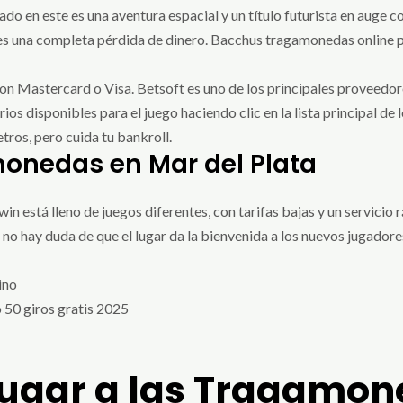
ado en este es una aventura espacial y un título futurista en auge 
es una completa pérdida de dinero.
Bacchus tragamonedas online p
n Mastercard o Visa. Betsoft es uno de los principales proveedor
os disponibles para el juego haciendo clic en la lista principal de 
tros, pero cuida tu bankroll.
onedas en Mar del Plata
n está lleno de juegos diferentes, con tarifas bajas y un servicio 
e no hay duda de que el lugar da la bienvenida a los nuevos jugadore
ino
 50 giros gratis 2025
jugar a las Tragamon