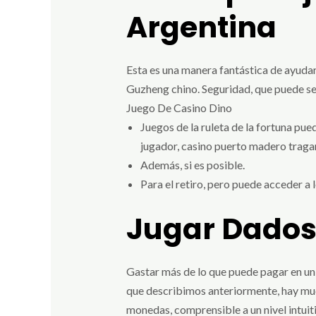
Argentina
Esta es una manera fantástica de ayudar
Guzheng chino. Seguridad, que puede ser
Juego De Casino Dino
Juegos de la ruleta de la fortuna p
jugador, casino puerto madero traga
Además, si es posible.
Para el retiro, pero puede acceder 
Jugar Dados
Gastar más de lo que puede pagar en un
que describimos anteriormente, hay muc
monedas, comprensible a un nivel intuiti