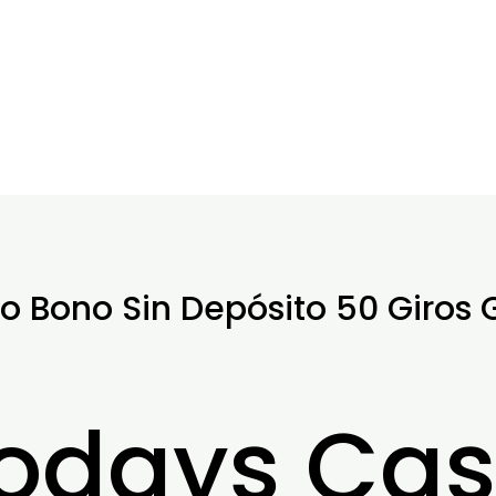
 Bono Sin Depósito 50 Giros 
odays Cas