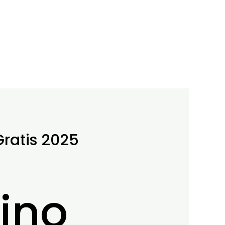
Gratis 2025
ino