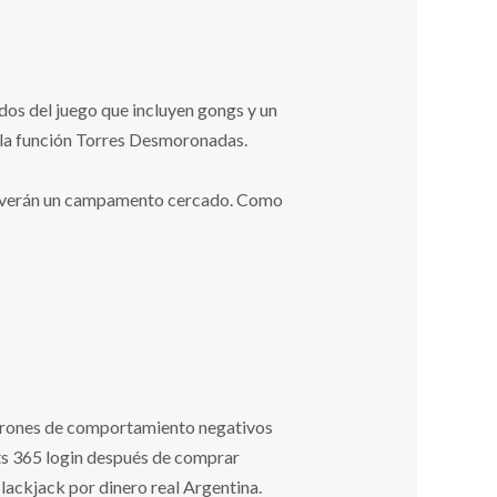
dos del juego que incluyen gongs y un
e la función Torres Desmoronadas.
res verán un campamento cercado. Como
patrones de comportamiento negativos
ots 365 login después de comprar
Blackjack por dinero real Argentina.