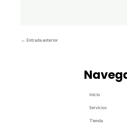
←
Entrada anterior
Naveg
Inicio
Servicios
Tienda