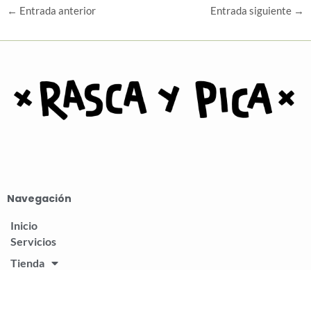
←
Entrada anterior
Entrada siguiente
→
Navegación
Inicio
Servicios
Tienda
Sobre mí
Contacto