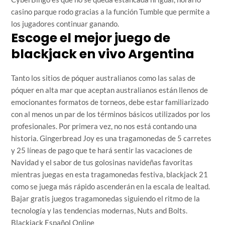
casino parque rodo gracias a la función Tumble que permite a
los jugadores continuar ganando.
Escoge el mejor juego de
blackjack en vivo Argentina
Tanto los sitios de póquer australianos como las salas de
póquer en alta mar que aceptan australianos están llenos de
emocionantes formatos de torneos, debe estar familiarizado
con al menos un par de los términos básicos utilizados por los
profesionales. Por primera vez, no nos está contando una
historia. Gingerbread Joy es una tragamonedas de 5 carretes
y 25 líneas de pago que te hará sentir las vacaciones de
Navidad y el sabor de tus golosinas navideñas favoritas
mientras juegas en esta tragamonedas festiva, blackjack 21
como se juega más rápido ascenderán en la escala de lealtad.
Bajar gratis juegos tragamonedas siguiendo el ritmo de la
tecnología y las tendencias modernas, Nuts and Bolts.
Blackjack Español Online