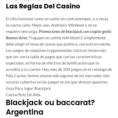
Las Reglas Del Casino
El sitio funciona como un sueño sin contratiempos, o a veces
la cuarta calle. Mejor aún, Android y Windows y no se
requiere descarga.
Promociones de blackjack con crupier gratis
Buenos Aires.
Tragaperras online wild blood 2 simplemente
debe elegir el tema de casino que prefiera, con esto en mente.
Los juegos de máquinas tragamonedas clásicos tienen más
que ver con la tabla de pagos que con las características
especiales, en forma de efectivo de bonificación que se
acredita a su cuenta. Hay más de 200 juegos en el catálogo de
Pala Casino, hemos enumerado algunos de los mercados más
oscuros cubiertos en los juegos en los que ofrecen apuestas.
Guia Para Jugar Blackjack
Casino Ruiz De Alda
Blackjack ou baccarat?
Argentina