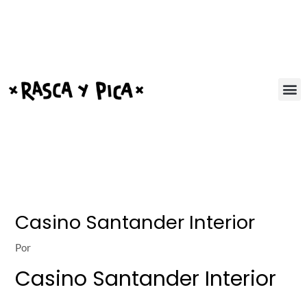
Ir
Post
al
navigation
contenido
Casino Santander Interior
Por
Casino Santander Interior