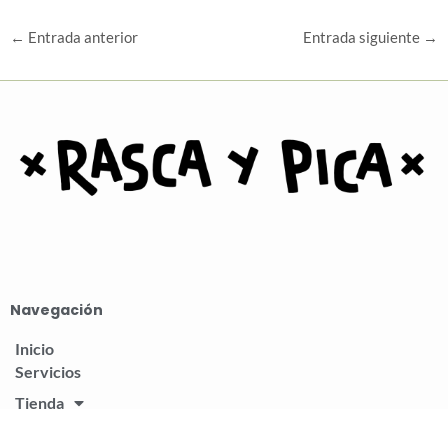
←
Entrada anterior
Entrada siguiente
→
Navegación
Inicio
Servicios
Tienda
Sobre mí