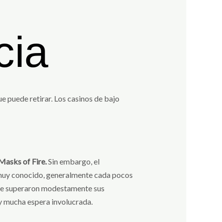
cia
ue puede retirar. Los casinos de bajo
Masks of Fire.
Sin embargo, el
r muy conocido, generalmente cada pocos
 que superaron modestamente sus
ay mucha espera involucrada.