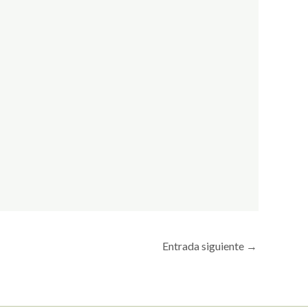
Entrada siguiente
→