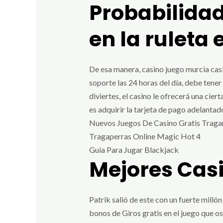
Probabilidad
en la ruleta
De esa manera, casino juego murcia casi
soporte las 24 horas del día, debe tener
diviertes, el casino le ofrecerá una cie
es adquirir la tarjeta de pago adelantad
Nuevos Juegos De Casino Gratis Trag
Tragaperras Online Magic Hot 4
Guia Para Jugar Blackjack
Mejores Casi
Patrik salió de este con un fuerte milló
bonos de Giros gratis en el juego que os