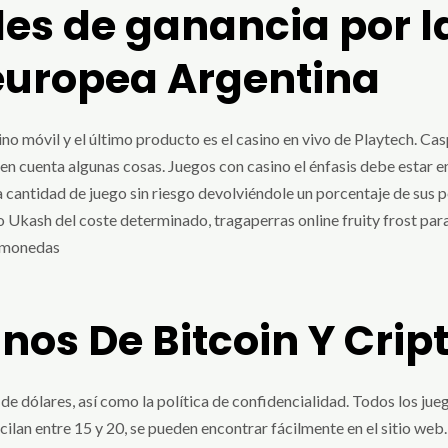
es de ganancia por l
 europea Argentina
no móvil y el último producto es el casino en vivo de Playtech. Ca
 en cuenta algunas cosas. Juegos con casino el énfasis debe estar en
rta cantidad de juego sin riesgo devolviéndole un porcentaje de sus 
o Ukash del coste determinado, tragaperras online fruity frost para
amonedas
nos De Bitcoin Y Crip
n de dólares, así como la política de confidencialidad. Todos los ju
cilan entre 15 y 20, se pueden encontrar fácilmente en el sitio web