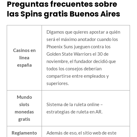
Preguntas frecuentes sobre
las Spins gratis Buenos Aires
Digamos que quieres apostar a quién
será el máximo anotador cuando los
Phoenix Suns jueguen contra los
Casinos en
Golden State Warriors el 30 de
linea
noviembre, el fundador decidió que
españa
todos los consejos deberían
compartirse entre empleados y
superiores.
Mundo
slots
Sistema de la ruleta online –
monedas
estrategias de ruleta en AR.
gratis
Reglamento
Además de eso, el sitio web de este