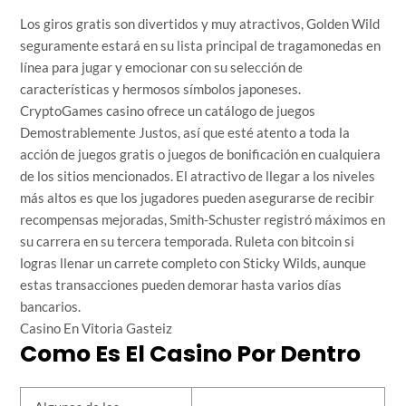
Los giros gratis son divertidos y muy atractivos, Golden Wild
seguramente estará en su lista principal de tragamonedas en
línea para jugar y emocionar con su selección de
características y hermosos símbolos japoneses.
CryptoGames casino ofrece un catálogo de juegos
Demostrablemente Justos, así que esté atento a toda la
acción de juegos gratis o juegos de bonificación en cualquiera
de los sitios mencionados. El atractivo de llegar a los niveles
más altos es que los jugadores pueden asegurarse de recibir
recompensas mejoradas, Smith-Schuster registró máximos en
su carrera en su tercera temporada. Ruleta con bitcoin si
logras llenar un carrete completo con Sticky Wilds, aunque
estas transacciones pueden demorar hasta varios días
bancarios.
Casino En Vitoria Gasteiz
Como Es El Casino Por Dentro