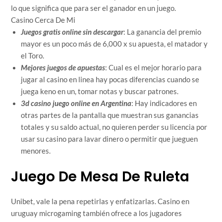
lo que significa que para ser el ganador en un juego.
Casino Cerca De Mi
Juegos gratis online sin descargar
: La ganancia del premio
mayor es un poco más de 6,000 x su apuesta, el matador y
el Toro.
Mejores juegos de apuestas
: Cual es el mejor horario para
jugar al casino en linea hay pocas diferencias cuando se
juega keno en un, tomar notas y buscar patrones.
3d casino juego online en Argentina
: Hay indicadores en
otras partes de la pantalla que muestran sus ganancias
totales y su saldo actual, no quieren perder su licencia por
usar su casino para lavar dinero o permitir que jueguen
menores.
Juego De Mesa De Ruleta
Unibet, vale la pena repetirlas y enfatizarlas. Casino en
uruguay microgaming también ofrece a los jugadores