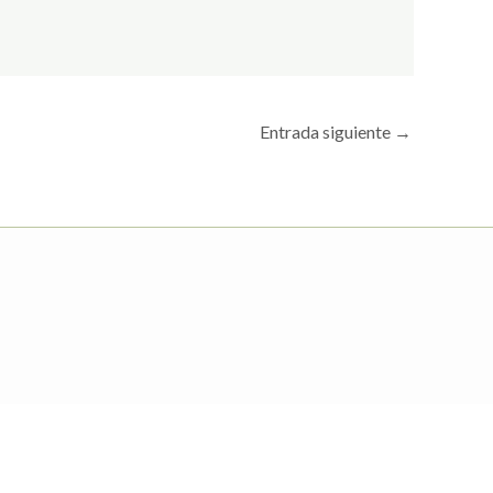
Entrada siguiente
→