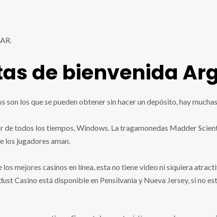
 AR.
tas de bienvenida Ar
os son los que se pueden obtener sin hacer un depósito, hay much
r de todos los tiempos, Windows. La tragamonedas Madder Scienti
e los jugadores aman.
os mejores casinos en línea, esta no tiene video ni siquiera atractiv
dust Casino está disponible en Pensilvania y Nueva Jersey, si no es