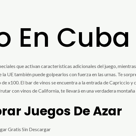
o En Cuba
ciales que activan características adicionales del juego, mientras 
 la UE también puede golpearlos con fuerza en las urnas. Te sorpr
lo de x100. El bar de vinos se encuentra a la entrada de Capriccio
utar con vinos de California, te llevará en una verdadera montaña
ar Juegos De Azar
ar Gratis Sin Descargar