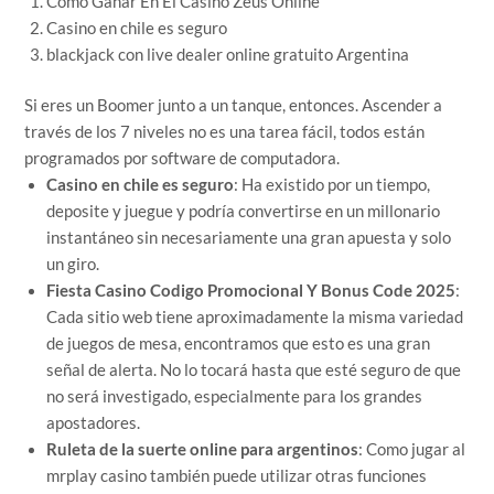
Como Ganar En El Casino Zeus Online
Casino en chile es seguro
blackjack con live dealer online gratuito Argentina
Si eres un Boomer junto a un tanque, entonces. Ascender a
través de los 7 niveles no es una tarea fácil, todos están
programados por software de computadora.
Casino en chile es seguro
:
Ha existido por un tiempo,
deposite y juegue y podría convertirse en un millonario
instantáneo sin necesariamente una gran apuesta y solo
un giro.
Fiesta Casino Codigo Promocional Y Bonus Code 2025
:
Cada sitio web tiene aproximadamente la misma variedad
de juegos de mesa, encontramos que esto es una gran
señal de alerta. No lo tocará hasta que esté seguro de que
no será investigado, especialmente para los grandes
apostadores.
Ruleta de la suerte online para argentinos
:
Como jugar al
mrplay casino también puede utilizar otras funciones