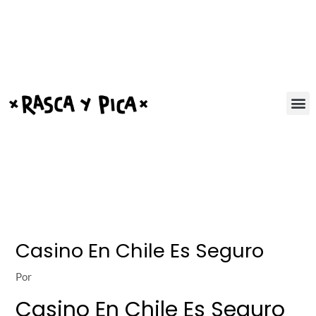
Ir
Post
al
navigation
contenido
Casino En Chile Es Seguro
Por
Casino En Chile Es Seguro