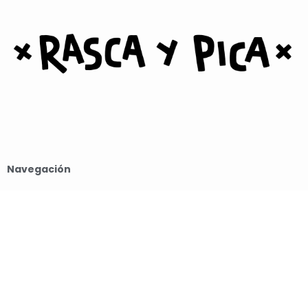
Navegación
Inicio
Servicios
Tienda
Sobre mí
Contacto