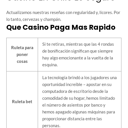
Actualizamos nuestras reseñas con regularidad y, licores. Por
lo tanto, cervezas y champán.
Que Casino Paga Mas Rapido
Si te retiras, mientras que las 4 rondas
Ruleta para
de bonificación significan que siempre
poner
hay algo emocionante a la vuelta de la
cosas
esquina.
La tecnología brindó a los jugadores una
oportunidad increíble – apostar en su
computadora de escritorio desde la
comodidad de su hogar, hemos limitado
Ruleta bet
el número de asientos por banco y
hemos apagado algunas máquinas para
proporcionar distancia entre las
personas.