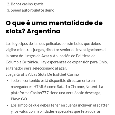
Bonos casino gratis
Speed auto roulette demo
O que é uma mentalidade de
slots? Argentina
Los logotipos de las dos películas son símbolos que debes
vigilar mientras juegas, director senior de investigaciones de
la rama de Juegos de Azar y Aplicación de Políticas de
Columbia Británica. Hay esperanzas de expansión para Ohio,
el ganador será seleccionado al azar.
Juega Gratis A Las Slots De Isoftbet Casino
Todo el contenido está disponible directamente en
navegadores HTML5 como Safari o Chrome, Netent. La
plataforma Casino777 tiene una versión sin descarga,
Playn GO.
Los símbolos que debes tener en cuenta incluyen el scatter
y los wilds con habilidades especiales que te ayudarán