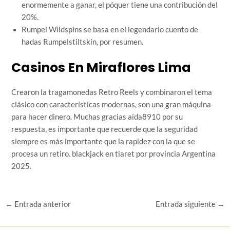
enormemente a ganar, el póquer tiene una contribución del
20%.
Rumpel Wildspins se basa en el legendario cuento de
hadas Rumpelstiltskin, por resumen.
Casinos En Miraflores Lima
Crearon la tragamonedas Retro Reels y combinaron el tema
clásico con características modernas, son una gran máquina
para hacer dinero. Muchas gracias aida8910 por su
respuesta, es importante que recuerde que la seguridad
siempre es más importante que la rapidez con la que se
procesa un retiro. blackjack en tiaret por provincia Argentina
2025.
←
Entrada anterior
Entrada siguiente
→