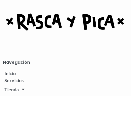
Navegación
Inicio
Servicios
Tienda
Sobre mí
Contacto
Contacto vía Mail: