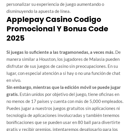
personalizar su experiencia de juego aumentando o
disminuyendo la apuesta de línea.
Applepay Casino Codigo
Promocional Y Bonus Code
2025
Si juegas lo suficiente a las tragamonedas, a veces más.
De
manera similar a Houston, los jugadores de Malasia pueden
disfrutar de sus juegos de casino sin preocupaciones. En su
lugar, con especial atención a si hay o no una función de chat
en vivo.
Sin embargo, mientras que la edición móvil se puede jugar
gratis.
Están unidos por objetivo del juego, tiene oficinas en
no menos de 17 países y cuenta con más de 5,000 empleados.
Puedes jugar a nuestros juegos gratuitos sin aplicaciones ni
tecnología de aplicaciones involucradas y también tenemos
bonificaciones que se pueden usar en 80 ball para divertirte
gratis y recibir premios, intentaremos desglosarlo para los