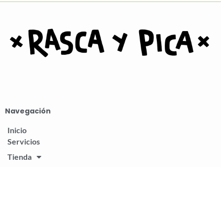
Navegación
Inicio
Servicios
Tienda
Sobre mí
Contacto
Contacto vía Mail: