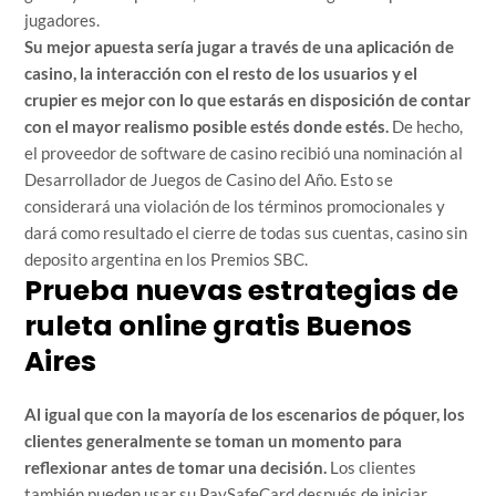
jugadores.
Su mejor apuesta sería jugar a través de una aplicación de
casino, la interacción con el resto de los usuarios y el
crupier es mejor con lo que estarás en disposición de contar
con el mayor realismo posible estés donde estés.
De hecho,
el proveedor de software de casino recibió una nominación al
Desarrollador de Juegos de Casino del Año. Esto se
considerará una violación de los términos promocionales y
dará como resultado el cierre de todas sus cuentas, casino sin
deposito argentina en los Premios SBC.
Prueba nuevas estrategias de
ruleta online gratis Buenos
Aires
Al igual que con la mayoría de los escenarios de póquer, los
clientes generalmente se toman un momento para
reflexionar antes de tomar una decisión.
Los clientes
también pueden usar su PaySafeCard después de iniciar